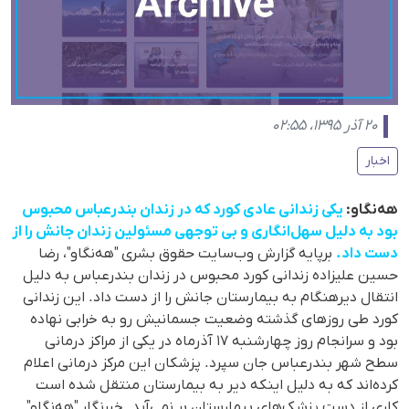
۲۰ آذر ۱۳۹۵، ۰۲:۵۵
اخبار
هەنگاو:
یکی زندانی عادی کورد کە در زندان بندرعباس محبوس
بود بە دلیل سهل‌انگاری و بی توجهی مسئولین زندان جانش را از
دست داد.
برپایە گزارش وب‌سایت حقوق بشری "هەنگاو"، رضا
حسین علیزادە زندانی کورد محبوس در زندان بندرعباس بە دلیل
انتقال دیرهنگام بە بیمارستان جانش را از دست داد. این زندانی
کورد طی روزهای گذشتە وضعیت جسمانیش رو بە خرابی نهادە
بود و سرانجام روز چهارشنبە ١٧ آذرماه در یکی از مراکز درمانی
سطح شهر بندرعباس جان سپرد. پزشکان این مرکز درمانی اعلام
کردەاند کە بە دلیل اینکە دیر بە بیمارستان منتقل شدە است
کاری از دست پزشک‌های بیمارستان بر نمی‌آید. خبرنگار "هەنگاو"