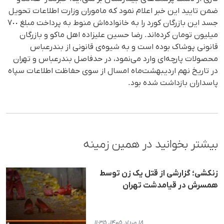
ضمن تایید این خبر اعلام نمود کە ماموران وزارت اطلاعات تحویل
جسد این بازرگان کورد را بە خانوادەاش منوط بە پرداخت مبلغ ٧٠٠
میلیون تومان کردەاند. رضا حسین علیزادە اهل ماکو و بازرگان
قانونی پوشاک بودە است و به شیوەی قانونی از بندرعباس
محصولات پارچەای وارد می‌نمود، در حدفاصل بندرعباس و تهران
در تاریخ نهم اردیبهشت‌ماه امسال از سوی حفاظت اطلاعات سپاه
پاسداران بازداشت شدە بود.
بیشتر بخوانید در همین زمینه
زنکشی؛ گزارشی از قتل یک زن توسط
همسرش در قیامدشت تهران
۱۸ مرداد ۱۴۰۵، ۱۱:۳۵