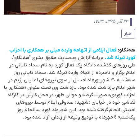
۲۳ آذر ۱۳۹۵، ۱۷:۳۱
اخبار
هەنگاو:
فعال ایلامی از اتهامە واردە مبنی بر همکاری با احزاب
کورد تبرئە شد.
برپایە گزارش‌ وب‌سایت حقوق بشری "هەنگاو"،
طی روزهای گذشتە دادگاه یک فعال کورد بە نام سجاد تابانی در
ایلام برگزار و نامبردە از اتهام واردە تبرئە شد. سجاد تابانی روز
سەشنبە ٣٠ شهریورماه امسال از سوی نیروهای امنیتی رژیم در
شهر ایلام بازداشت شدە بود. بازداشت وی تحت عنوان «همکاری با
احزاب کوردی» صورت گرفته و حوالی ظهر، در محل کارش در کارگاه
نقاشی خود در خیابان «شهید» صدوقی ایلام توسط نیروهای
امنیتی انجام گرفته‌ شده بود. این شهروند کورد سرانجام روز
یک‌شنبە ٤ مهرماه با تودیع وثیقە از زندان آزاد شدە بود.