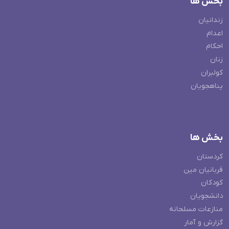
بخش ها
زندانیان
اعدام
احکام
زنان
کولبران
پناهجویان
بخش ها
کردستان
قربانیان مین
کودکان
دانشجویان
منازعات مسلحانه
گزارش و آمار