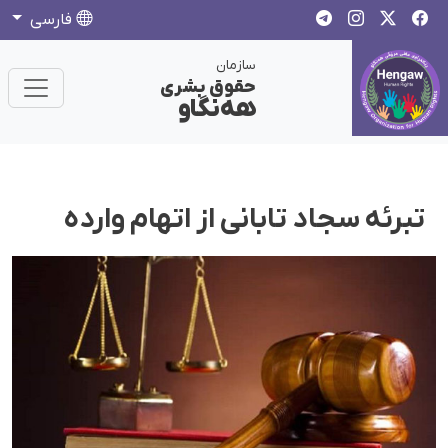
فارسی
سازمان
حقوق بشری
هەنگاو
تبرئە سجاد تابانی از اتهام واردە