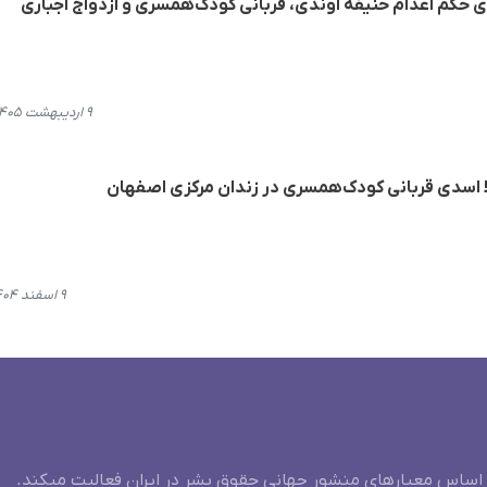
رای حکم اعدام حنیفه آوندی، قربانی کودک‌همسری و ازدواج اجباری
۹ اردیبهشت ۱۴۰۵، ۱۹:۳۳
لا اسدی قربانی کودک‌همسری در زندان مرکزی اصفهان
۹ اسفند ۱۴۰۴، ۱۱:۴۰
 اساس معیارهای منشور جهانی حقوق بشر در ایران فعالیت میکند.