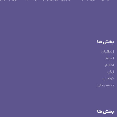
بخش ها
زندانیان
اعدام
احکام
زنان
کولبران
پناهجویان
بخش ها