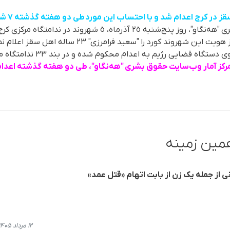
ج اعدام شد و با احتساب این مورد طی دو هفتە گذشتە ٧ شهروند کورد اعدام شدەاند.
برپایە گزارش وب‌سایت حقوق بشری "هەنگاو"، روز پنج‌شنبە ٢٥ آذرم
بود. خبرنگار "هەنگاو" در شهر سقز هویت این شهروند کورد ر
ایی رژیم بە اعدام محکوم شدە و در بند ٣٣ ندامتگاه مرکزی کرج نگهداری می‌شد.
مین زمینه
ی از جمله یک زن از بابت اتهام «قتل عمد»
۱۲ مرداد ۱۴۰۵، ۱۶:۴۴