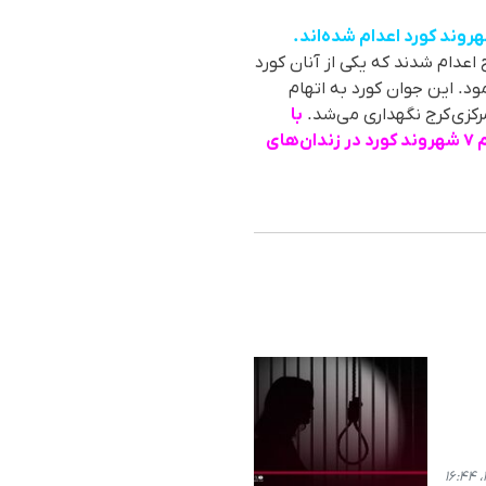
اه، ٥ شهروند در ندامتگاه مرکزی کرج اعدام شدند کە یکی از آنان کورد
ا "سعید فرامرزی" ٢٣ سالە اهل سقز اعلام نمود. این جوان کورد بە اتهام
با
استناد بە آمار بە ثبت رسیدە در مرکز آمار وب‌سایت حقوق بشری "هەنگاو"، طی دو هفتە گذشتە اعدام ٧ شهروند کورد در زندان‌های