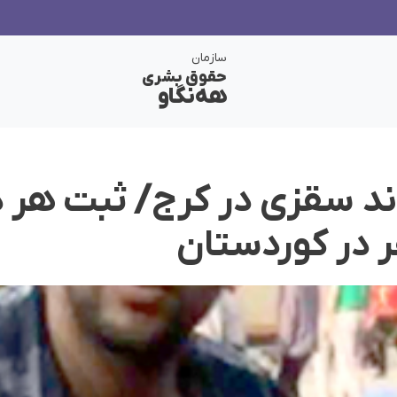
سازمان
حقوق بشری
هەنگاو
د سقزی در کرج/ ثبت هر د
ر در کوردستان