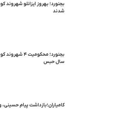
شدند
سال حبس
کامیاران؛بازداشت پیام حسینی، ورزشکار ۱۸ ساله جهت ا