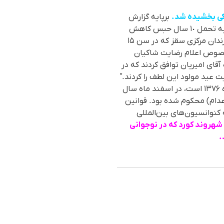
کی بخشیدە شد.
برپایە گزارش
وب‌سایت حقوق بشری "هەنگاو"، روز دوشنبە ٢٩ آذرماه ، حکم اعدام آزادی محمدزادە نوجوان اهل سقز بە تحمل ١٠ سال حبس کاهش
در اینبارە نوشتە است کە "شاکیان پروندە آزاد محمدزادە در زندان مرکزی سقز که در سن ۱۵
 خصوص اعلام رضایت شاکیان
قای امیریان توافق کردند که در
به مناسبت عید مولود این لطف را کردند."
آزاد محمدزاده فرزند عثمان نام دارد و تا مقطع اول راهنمایی تحصیل کرده است. وی که متولد ۲۲ تیر ماه ۱۳۷۶ است، در اسفند ماه سال
سقز به قصاص نفس (اعدام) محکوم شده بود. قوانین
د. این درحالی است که کنوانسیون‌های بین‌المللی
با استناد بە آمار بە ثبت رسیدە در مرکز آمار "هەنگاو"، ١٧ شهروند کورد کە در نوجوانی
.