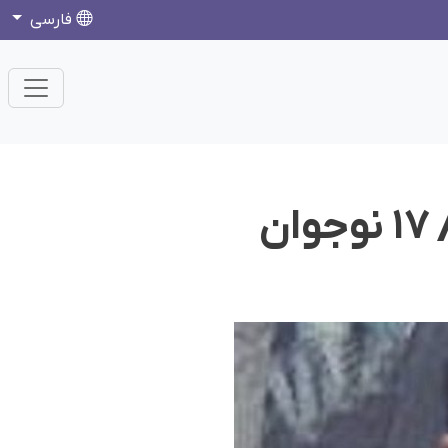
فارسی
بخشش نوجوان کورد محکوم بە اعدام/ ١٧ نوجوان