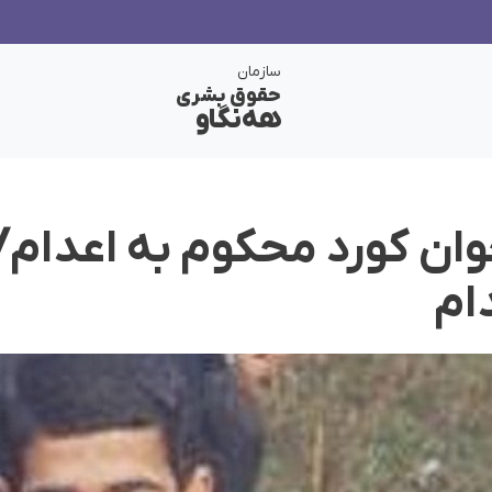
سازمان
حقوق بشری
هەنگاو
دام