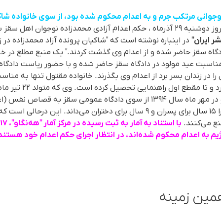
وجوانی مرتکب جرم و بە اعدام محکوم شدە بود، از سوی خانوادە شا
ر ایران"
دگاه سقز حاضر شده و از اعدام وی گذشت کردند." یک منبع مطلع در
ناسبت عید مولود در دادگاه سقز حاضر شده و با حضور ریاست دادگاه آ
نکه آزاد محمدزاده ۱۰ سال را در زندان بسر برد از اعدام وی بگذرند. خانواده مقتول تنها 
۱۳۹۱ به اتهام قتل عمد بازداشت و در مهر ماه سال ۱۳۹۴ از سوی دادگاه عمومی 
ایران سن مجازات کیفری کودکان را ۱۵ سال برای پسران و ۹ سال برای دختران می‌دان
نع می‌کنند.
یم بە اعدام محکوم شدەاند، در انتظار اجرای حکم اعدام خود هستند
مین زمینه