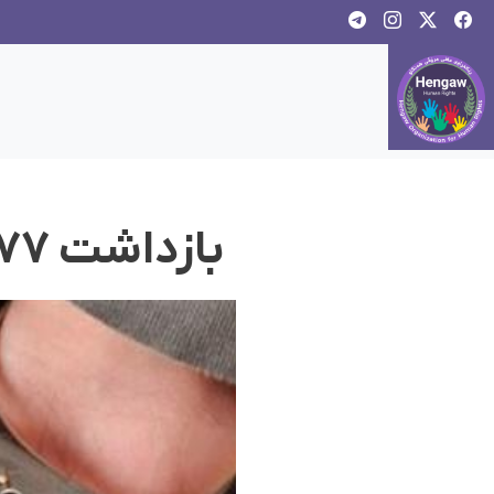
بازداشت ٧٧ شهروند کورد در پاییز ٩٥