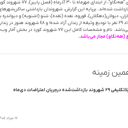
در مرکز آمار وب‌سایت حقوق بشری "هەنگا
بازداشت شدەاند. برپایە این گزارش، شهروندان بازداشتی ساکن‌شهرهای س
اران، دیولان(دهگلان)، قوروە، نغدە (نقدە)، شنو (اشنویە) و دیواندرە ب
مشخص شدە است کە از این تعداد ٢٩ نفر با تودیع وثیقە ا
نبع (هەنگاو) مجاز می‌باشد.
مین زمینه
یان اعتراضات دی‌ماه
۱۷ مرداد ۱۴۰۵، ۱۴:۱۴