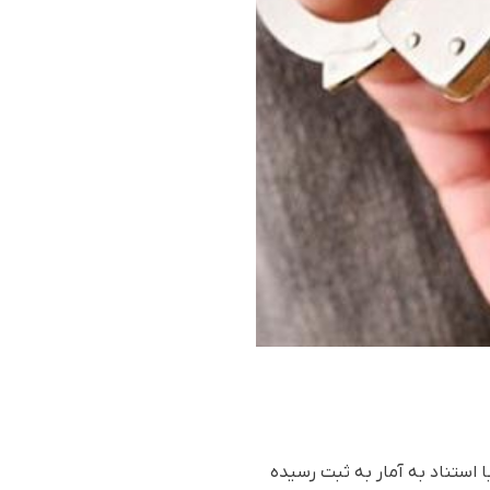
 استناد بە آمار بە ثبت رسیدە