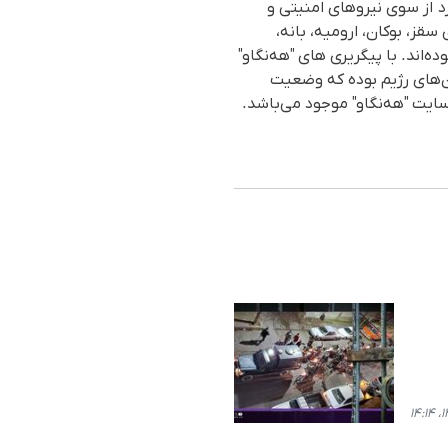
و"، از ابتدای مهرماه تا ٣٠ آذرماه (فصل پاییز)، ٧٧ شهروند کورد از سوی نیروهای امنیتی و
قز، بوکان، ارومیە، بانە،
ودەاند. با پیگریری های "هەنگاو"
ز زندان آزاد شدەا و ٤٨ شهروند هنوز در زندان‌های رژیم بودە کە وضعیت