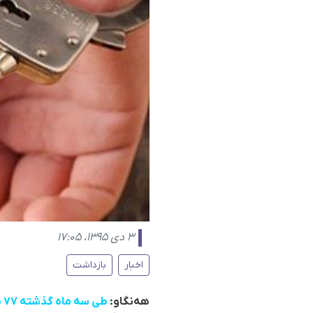
۳ دی ۱۳۹۵، ۱۷:۰۵
اخبار
بازداشت
هەنگاو:
طی سە ماه گذشتە ٧٧ شهروند کورد از سوی نهادهای امنیتی رژیم ایران بازداشت شدەاند.