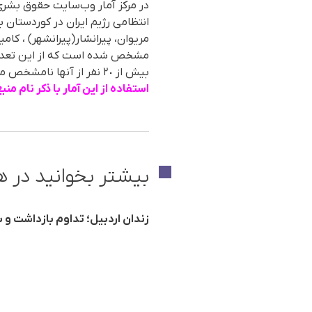
انتظامی رژیم ایران در کوردستان 
مریوان، پیرانشار(پیرانشهر) ، کامی
بیش از ٢٠ نفر از آنها نامشخص می‌باشد. نام و مشخصات کامل این ٧٧ شهروند کورد در بخش آمار وب‌سایت "هەنگاو" موجود می‌باشد.
استفادە از این آمار با ذکر نام م
بیشتر بخوانید در ه
زندان اردبیل؛ تداوم بازداشت و بلاتکلیفی ۲۹ شهروند بازداشت‌شده درجر