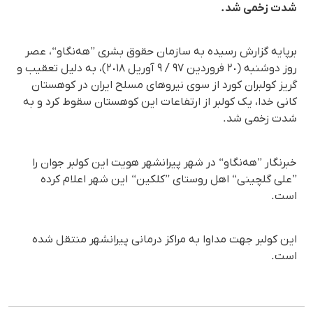
شدت زخمی شد.
برپایە گزارش رسیدە بە سازمان حقوق بشری ”هەنگاو“، عصر
روز دوشنبە (٢٠ فروردین ٩٧ / ٩ آوریل ٢٠١٨)، بە دلیل تعقیب و
گریز کولبران کورد از سوی نیروهای مسلح ایران در کوهستان
کانی خدا، یک کولبر از ارتفاعات این کوهستان سقوط کرد و بە
شدت زخمی شد.
خبرنگار ”هەنگاو“ در شهر پیرانشهر هویت این کولبر جوان را
”علی گلچینی“ اهل روستای ”کلکین“ این شهر اعلام کردە
است.
این کولبر جهت مداوا بە مراکز درمانی پیرانشهر منتقل شدە
است.