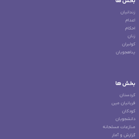
بخش ها
زندانیان
اعدام
احکام
زنان
کولبران
پناهجویان
بخش ها
کردستان
قربانیان مین
کودکان
دانشجویان
منازعات مسلحانه
گزارش و آمار