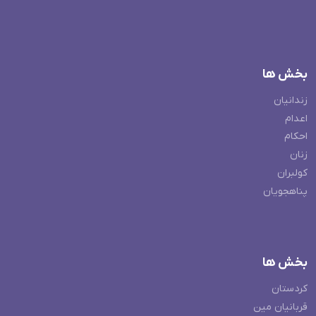
بخش ها
زندانیان
اعدام
احکام
زنان
کولبران
پناهجویان
بخش ها
کردستان
قربانیان مین