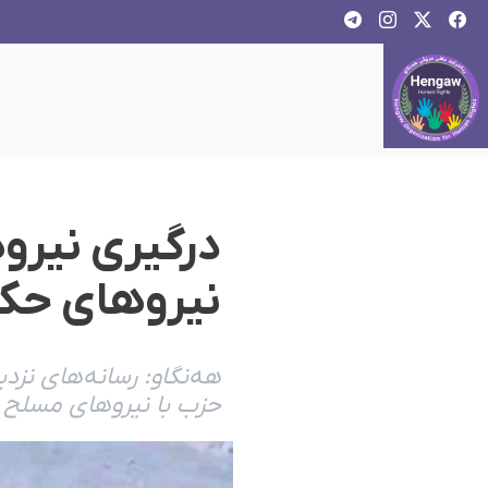
درگیری نیرو
نیروهای حکو
هەنگاو: رسانەهای نزدی
حزب با نیروهای مسلح ا