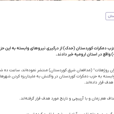
تان
ب دمکرات کوردستان (حدک) از درگیری نیروهای وابستە بە این حزب
واقع در استان ارومیە خبر دادند.
ین گروه وابستە بە حزب دمکرات کوردستان در واکنش بە ملیتاریزە کردن شه
دف قرار دادەاند.
اف هم زمان و با آرپیچی و نارنج مورد هدف قرار گرفتەاند.