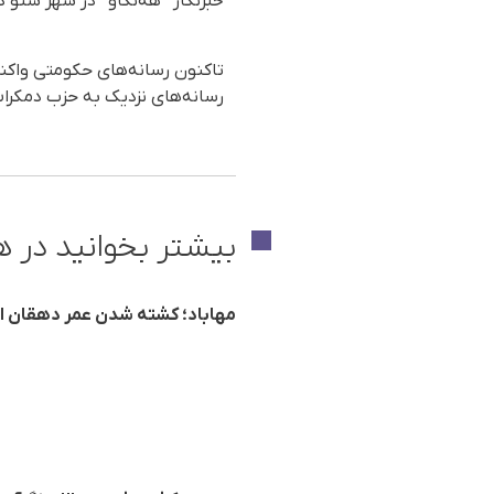
خبرنگار ”هەنگاو“ در شهر شنو در
تاکنون رسانەهای حکومتی واکنش
رسانەهای نزدیک بە حزب دمکرات ا
بیشتر بخوانید در ه
مهاباد؛ کشته شدن عمر دهقان از