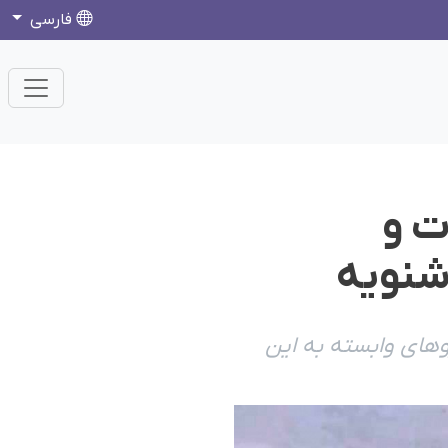
فارسی
ت و
شنویە
وهای وابستە بە این