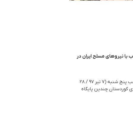
 با نیروهای مسلح ایران در
بر طبق بیانیەای کە گروه ”پاریزران روژهلات“ (مدافعان شرق کوردستان) منتشر نمودەاند، ساعت دە شب پنج شنبە (٧ تیر ٩٧ / ٢٨
رهای کوردستان چندین پایگاه