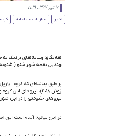
۷ تیر ۱۳۹۷، ۲۱:۲۱
اخبار
منازعات مسلحانه
کردس
هەنگاو: رسانەهای نزدیک بە حز
چندین نقطە شهر شنو (اشنویە) 
ژوئن ٢٠١٨)، نیروهای ا
نیروهای حکومتی را در این شهر ه
در این بیانیە آمدە است این اهد