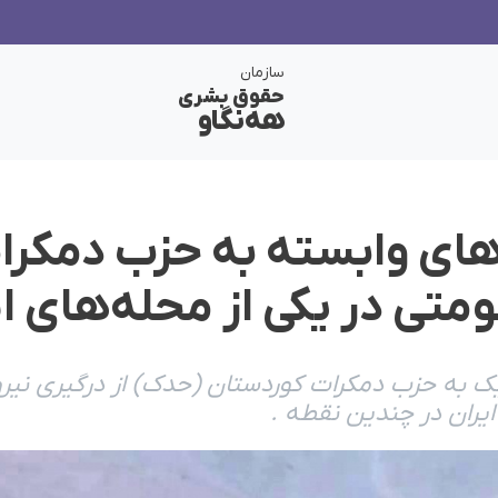
سازمان
حقوق بشری
هەنگاو
های وابستە بە حزب دمکرا
متی در یکی از محلەهای ا
ک بە حزب دمکرات کوردستان (حدک) از درگیری نیر
یران در چندین نقطە .