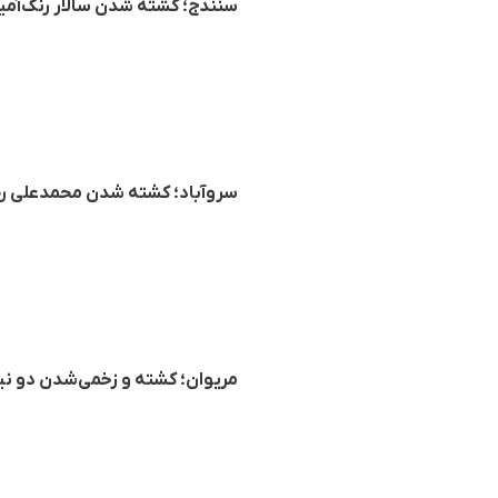
سنندج؛ کشته شدن سالار رنگ‌آمیز
سروآباد؛ کشته شدن محمدعلی رحی
مریوان؛ کشته و زخمی‌شدن دو نی