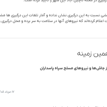
گیری در محلە تاچین آباد این شهر را تایید کردە است.
ی نسبت بە این درگیری نشان ندادە و آمار تلفات این درگیری ها م
علام کردەاند کە نیروهای آنها در سلامت بە سر بردە و محل درگیری را 
مین زمینه
 جاش‌ها و نیروهای مسلح سپاه پاسداران
۱۷ مرداد ۱۴۰۵، ۱۸:۱۶