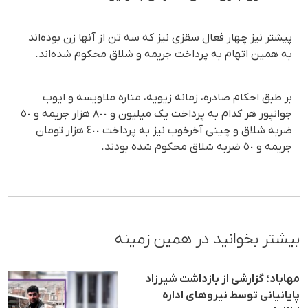
پیشتر نیز چهار فعال سقزی نیز کە سە تن از آنها زن بودەاند
بە همین اتهام بە پرداخت جریمە و شلاق محکوم شدەاند.
بر طبق احکام صادرە، زمانە زیویە، منارە ملاویسە و ایوب
جوانپور هر کدام بە پرداخت یک میلیون و ٨٠٠ هزار جریمە و ٥٠
ضربە شلاق و چینی آخرخوب نیز بە پرداخت ٤٠٠ هزار تومان
جریمە و ٥٠ ضربە شلاق محکوم شدە بودند.
بیشتر بخوانید در همین زمینه
مهاباد؛ گزارشی از بازداشت شیرزاد
پایانیانی توسط نیروهای اداره