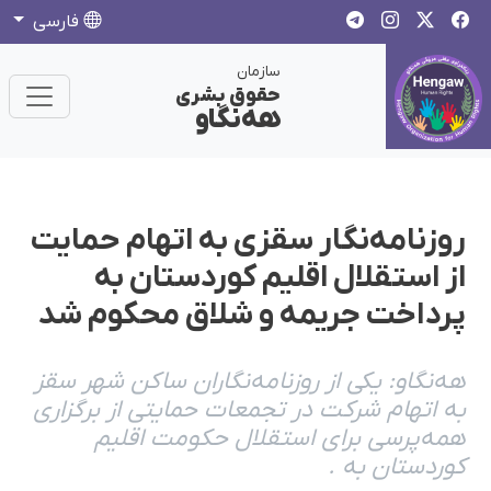
فارسی
سازمان
حقوق بشری
هەنگاو
روزنامەنگار سقزی بە اتهام حمایت
از استقلال اقلیم کوردستان بە
پرداخت جریمە و شلاق محکوم شد
هەنگاو: یکی از روزنامەنگاران ساکن شهر سقز
بە اتهام شرکت در تجمعات حمایتی از برگزاری
همەپرسی برای استقلال حکومت اقلیم
کوردستان بە .