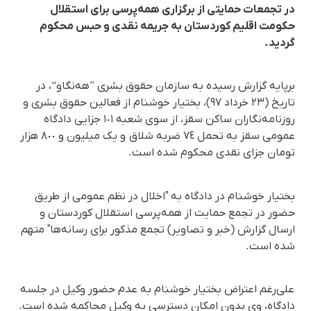
در تجمعات حمایتی از برگزاری همەپرسی برای استقلال
حکومت اقلیم کوردستان بە جریمە نقدی و حبس محکوم
گردید.
برپایە گزارش رسیدە بە سازمان حقوق بشری ”هەنگاو“، در
تاریخ (٢٣ خرداد ٩٧)، بختیار خوشنام از فعالین حقوق بشری و
روزنامەنگاران ساکن سقز، از سوی شعبە ١٠١ جزایی دادگاه
عمومی سقز بە تحمل ٧٤ ضربە شلاق و یک میلیون و ٨٠٠ هزار
تومان جزای نقدی محکوم شدە است.
بختیار خوشنام در دادگاه به "اخلال در نظم عمومی از طریق
حضور در تجمع حمایت از همه‌پرسی استقلال کوردستان و
ارسال گزارش (خبر و تصاویر) تجمع مذکور برای رسانه‌ها" متهم
شده است.
علی‌رغم اعتراض بختیار خوشنام به عدم حضور وکیل در جلسه
دادگاه، وی بدون امکان دسترسی بە وکیل محاکمه شده است.