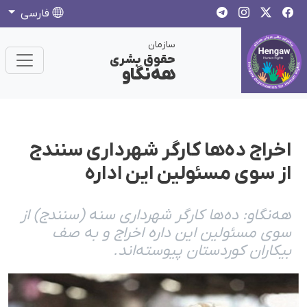
فارسی
سازمان
حقوق بشری
هەنگاو
اخراج دەها کارگر شهرداری سنندج
از سوی مسئولین این ادارە
هەنگاو: دەها کارگر شهرداری سنە (سنندج) از
سوی مسئولین این دارە اخراج و بە صف
بیکاران کوردستان پیوستەاند.