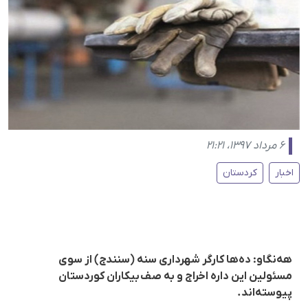
۶ مرداد ۱۳۹۷، ۲۱:۲۱
اخبار
کردستان
هەنگاو: دەها کارگر شهرداری سنە (سنندج) از سوی
مسئولین این دارە اخراج و بە صف بیکاران کوردستان
پیوستەاند.