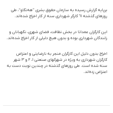
برپایە گزارش رسیدە بە سازمان حقوق بشری ”هەنگاو“، طی
روزهای گذشتە ٦١ کارگر شهرداری سنە از کار اخراج شدەاند.
این کارگران عمداتا در بخش نظافت، فضای شهری، نگهبانان و
رانندگان شهرداری بودە و بدون هیچ دلیلی از کار اخراج شدەاند.
اخراج بدون دلیل این کارگران منجر بە نارضایتی و اعتراض
کارگران شهرداری بە ویژە در شهرکهای صنعتی ١، ٢ و ٣ شهر
سنە شدە است. طی روزهای گذشتە در چندین نوبت دست بە
اعتراض زدەاند.