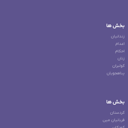
بخش ها
زندانیان
اعدام
احکام
زنان
کولبران
پناهجویان
بخش ها
کردستان
قربانیان مین
کودکان