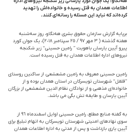
هەنگاو: یک جوان کورد یارسانی زیر شکنجە نیروهای ادارە
اطلاعات همدان بە قتل رسیدە و خانوادەاش را تهدید
کردەاند کە نباید این مسئلە را رسانەای کنند.
برپایە گزارش سازمان حقوق بشری هەنگاو، روز سەشنبە
هفتە گذشتە ( ٣ مهر ٩٧ / ٢٥ سپتامبر ٢٠١٨)، یک جوان کورد
پیرو آیین یارسان باهویت ” رامین حسینی“ زیر شکنجە
نیروهای ادارە اطلاعات همدان بە قتل رسیدە است.
رامین حسینی معروف بە رامین مشعشعی از ساکنین روستای
”قلقل“ شهرستان تویسرکان در استان همدان بودە و از
خانوادەای مذهبی و از نوادگان نظام الدین مشعشعی از بزرگان
آیین یارسان و طایفە تش بگی می باشد.
بە گفتە منابع مطلع، رامین حسینی اوایل اسفندماه ٩٦ از
سوی نهادهای امنیتی شهرستان تویسرکان بە اتهام تبلیغ برای
آیین یاری بازداشت و پس از مدتی بە ادارە اطلاعات همدان