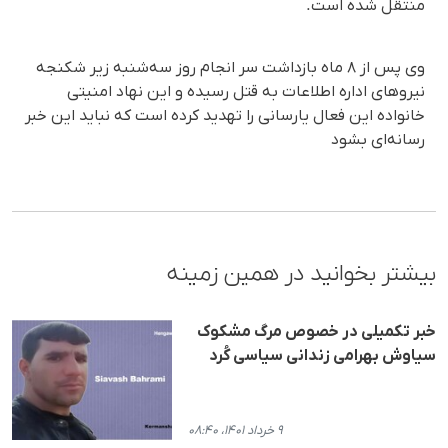
منتقل شدە است.
وی پس از ٨ ماه بازداشت سر انجام روز سەشنبە زیر شکنجە
نیروهای ادارە اطلاعات بە قتل رسیدە و این نهاد امنیتی
خانوادە این فعال یارسانی را تهدید کردە است کە نباید این خبر
رسانەای بشود
بیشتر بخوانید در همین زمینه
خبر تکمیلی در خصوص مرگ مشکوک
سیاوش بهرامی زندانی سیاسی کُرد
۹ خرداد ۱۴۰۱، ۰۸:۴۰