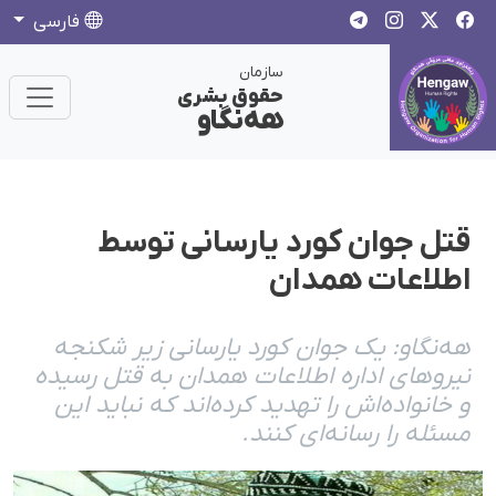
فارسی
سازمان
حقوق بشری
هەنگاو
قتل جوان کورد یارسانی توسط
اطلاعات همدان
هەنگاو: یک جوان کورد یارسانی زیر شکنجە
نیروهای ادارە اطلاعات همدان بە قتل رسیدە
و خانوادەاش را تهدید کردەاند کە نباید این
مسئلە را رسانەای کنند.