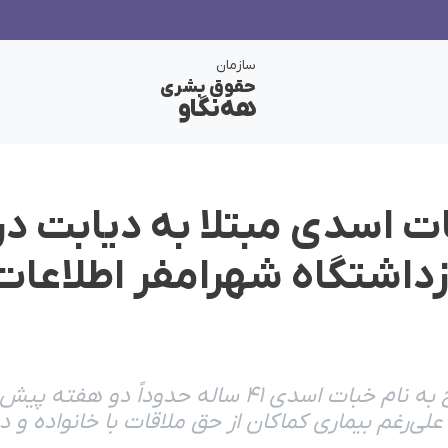
سازمان
حقوق بشری
هەنگاو
ت اسدی مبتلا به دیابت در
ازداشتگاه شهرامفر اطلاعات
یک شهروند اهل سنندج به نام خبات اسدی ۴۱ ساله حدود
لی‌رغم بیماری کماکان از حق ملاقات با خانواده و د