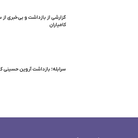
گزارشی از بازداشت و بی‌خبری از
کامیاران
سرابله؛ بازداشت آروین حسینی کودک ۱۶ ساله کورد توسط نیروها