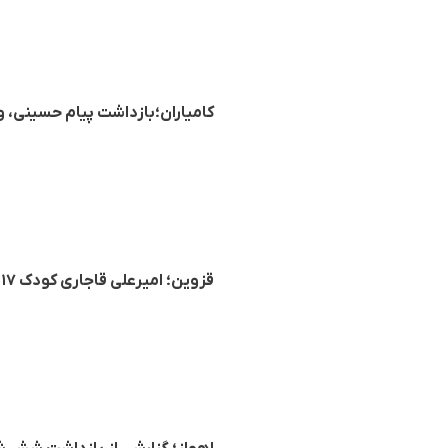
کامیاران؛بازداشت پیام حسینی، ورزشکار ۱۸ ساله جهت ا
قزوین؛ امیرعلی قاجاری کودک ۱۷ ساله تُرک به حبس محکوم شد