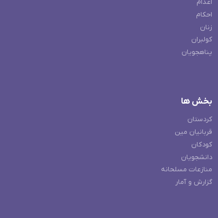
اعدام
احکام
زنان
کولبران
پناهجویان
بخش ها
کردستان
قربانیان مین
کودکان
دانشجویان
منازعات مسلحانه
گزارش و آمار