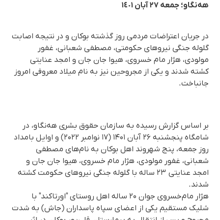
هەنگاو؛ جمعە ٢٧ آبان ١٤٠١
در جریان اعتراضات مردمی روز گذشته بوکان و در نتیجه اصابت
گلوله جنگی نیروهای حکومتی، مصطفی شعبانی، غفور
مولودی، هژار مام خسروی، هیوا جان جان و امجد عنایتی
کشته شدند و یکی از مجروحین نیز به نام میلاد معروفی امروز
جانباخت.
بر اساس گزارش رسیده به سازمان حقوق بشری هه‌نگاو، در
شامگاه پنجشنبه ٢۶ آبان ۱۴۰۱ (۱۷ نوامبر ۲۰۲۲) و اوایل بامداد
روز جمعه، پنج شهروند اهل بوکان به نام‌های مصطفی
شعبانی، غفور مولودی، هژار مام خسروی، هیوا جان جان و
امجد عنایتی ۲۳ ساله با گلوله جنگی نیروهای حکومت کشته
شدند.
هژار مام‌خسروی جوان ۲۰ ساله اهل روستای "اورتاکند" با
شلیک مستقیم یکی از اعضای سپاه پاسداران (جاش) به شدت