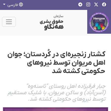
فارسی
سازمان
حقوق بشری
هەنگاو
کشتار زنجیره‌ای در کُردستان؛ جوان
اهل مریوان توسط نیروهای
حکومتی کشته شد
جبار فرقیزاده اهل روستای "ئاسنه‌وه"
(آسن‌آباد) و ساکن مریوان، با شلیک مستقیم
توسط نیروهای حکومتی کشته شد.