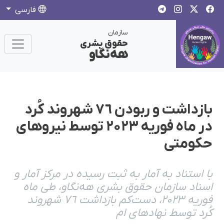
فارسی
سازمان
حقوق بشری
هەنگاو
بازداشت و ربودن ٧٦ شهروند کُرد
در ماه فوریه ۲۰۲۳ توسط نیروهای
حکومتی
با استناد بە آمار بە ثبت رسیده در مرکز آمار و
اسناد سازمان حقوق بشری هەنگاو، طی ماه
فوریه ‌۲۰۲۳، دست‌کم بازداشت ٧٦ شهروند
کُرد توسط نهادهای ام