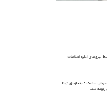
ط نیروهای اداره اطلاعات
بر اساس گزارش رسیده به سازمان حقوق بشری هه‌نگاو، روز دوشنبه ٢١ فروردین ١٤٠٢ (١٠ آوریل ٢٠٢٣) حوالی ساعت ٢ بعدازظهر ژینا
ربوده شد.