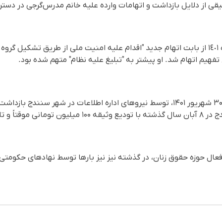
قیقی از دلایل بازداشت و اتهامات وارده علیه خانم مدرس‌گرجی در دس
این فعال حقوق زنان اسفند ماه ١٤٠١ از بابت اتهام جدید "اقدام علیه امنیت ملی از طریق 
فهیم اتهام شد. او پیشتر به "تبلیغ علیه نظام" متهم شده بود.
احل دادرسی آزاد شد.
فعال حوزه حقوق زنان، در گذشته نیز نیز بارها توسط نهادهای حکومتی 