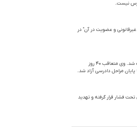
ترس نیست.
تشکیل گروه غیرقانونی و عضویت در آن" در
ژینا مدرس گرجی روز پنجشنبه ۳۰ شهریور ۱۴۰۱، توسط نیروهای اداره اطلاعات در شهر سنندج بازداشت شد. وی متعاقب ۴۰ روز
تحت فشار قرار گرفته و تهدید