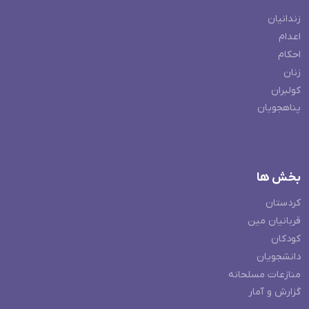
زندانیان
اعدام
احکام
زنان
کولبران
پناهجویان
بخش ها
کردستان
قربانیان مین
کودکان
دانشجویان
منازعات مسلحانه
گزارش و آمار