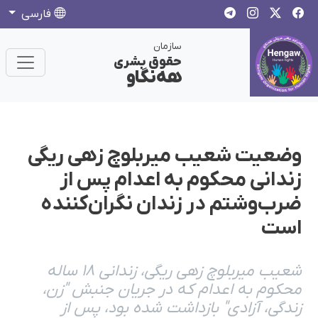
فارسی
سازمان
حقوق بشری
هەنگاو
وضعیت شعیب میربلوچ زهی ریگی
زندانی محکوم به اعدام پس از
ضرب‌وشتم در زندان نگران‌کننده
است
شعیب میربلوچ‌ زهی ریگی، زندانی ١٨ ساله
محکوم به اعدام که در جریان جنبش "زن،
زندگی، آزادی" بازداشت شده بود، پس از