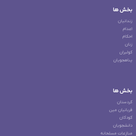
بخش ها
زندانیان
اعدام
احکام
زنان
کولبران
پناهجویان
بخش ها
کردستان
قربانیان مین
کودکان
دانشجویان
منازعات مسلحانه