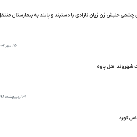
 چشمی جنبش ژن ژیان ئازادی با دستبند و پابند به بیمارستان منتق
۲۵ مهر ۱۴۰۲، ۲۱:۰۲
 شهروند اهل پاوە
۳۱ اردیبهشت ۱۳۹۸، ۱۰:۱۸