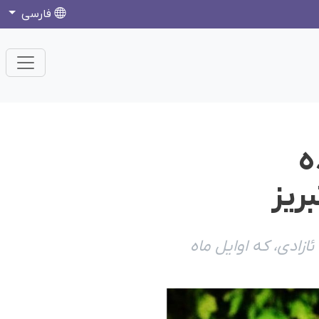
فارسی
ه
ریز
ازادی، که اوایل ماه