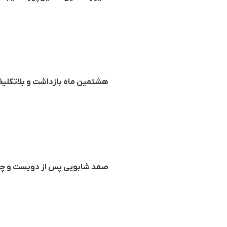
هشتمین ماه بازداشت و بلاتکلیفی
صمد شابویی پس از دویست و چهار