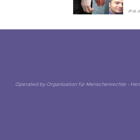
Operated by Organisation für Menschenrechte - He