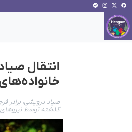
انتقال صیا
خانواده‌های 
صیاد درویشی، برادر فرج
گذشته توسط نیروهای ام