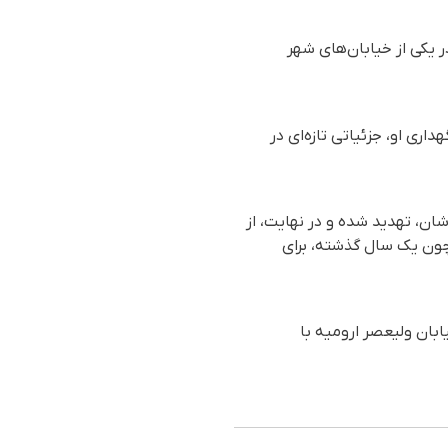
ر یکی از خیابان‌های شهر
ری او، جزئیاتی تازه‌ای در
د جانباختن فرزندشان، تهدید شده و در نهایت، از
مچون یک سال گذشته، برای
ل روستای بالو از توابع ارومیه، شامگاه سه‌شنبه ٢٩ شهریور ماه ١٤٠١، در خیابان ولیعصر ارومیه با