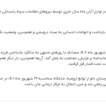
در اوایل آبان ماه سال جاری، توسط نیروهای اطلاعات سپاه پاسداران د
ل بازداشت و اتهامات انتسابی به صیاد درویشی و همچنین، وضعیت نگهدا
خانواده دادخواه فرجاد درویشی، شهریور ماه ١٤٠٢، مصادف با روزهای منتهی به سالگر
 جانباخته بر مزارش، ممانعت به عمل آمد. آن‌ها همچنین، بار دیگر ه
، تحت فشار قرار گرفتند.
فرجاد درویشی، ٢٣ ساله، اه
ی زخمی شد و حین انتقال به مراکز درمانی جان باخت.