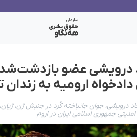
سازمان
حقوق بشری
هەنگاو
د درویشی عضو بازدشت‌شد
دادخواه ارومیه به زندان تب
اد درویشی، جوان جانباخته کُرد در جنبش ژن، ژیان، ئ
نیتی جمهوری اسلامی ایران در اروم