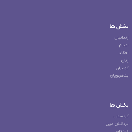
بخش ها
زندانیان
اعدام
احکام
زنان
کولبران
پناهجویان
بخش ها
کردستان
قربانیان مین
کودکان