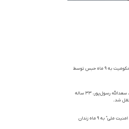
سعدالله رسول‌پور، جوان معترض کُرد اهل بوکان و از بازداشت‌شدگان جنبش ژن ژیان ئازادی، پس از محکومیت به ٩ ماه حبس توسط
بر اساس گزارش رسیده به سازمان حقوق بشری هه‌نگاو، روز دوشنبه ٢٠ آذر ماه ١٤٠٢ (١١ دسامبر ٢٠٢٣)، سعدالله رسول‌پور، ٣٣ ساله
تقل شد.
سعدالله رسول‌پور، روز پنج‌شنبه ٩ آذر ماه سال جاری، توسط دادگاه انقلاب بوکان به اتهام "اقدام برضد امنیت ملی" به ٩ ماه زندان