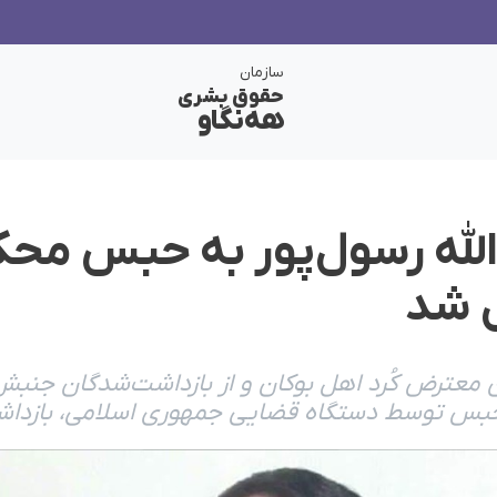
سازمان
حقوق بشری
هەنگاو
لله رسول‌پور به حبس محک
ل شد
ن معترض کُرد اهل بوکان و از بازداشت‌شدگان جنبش