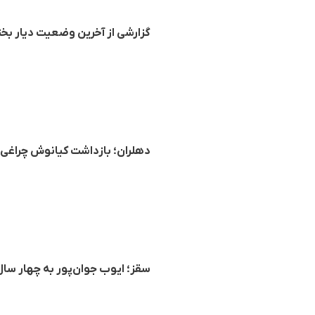
گزارشی از آخرین وضعیت دیار بخت
دهلران؛ بازداشت کیانوش چراغی
سقز؛ ایوب جوان‌پور به چهار سا