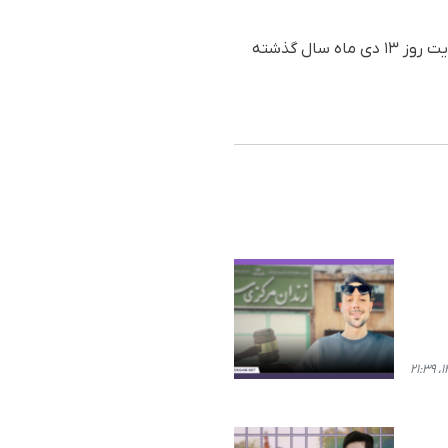
این شهروند جوان اهل بوکان، روز چهارشنبه ۳۰ آذر ماه ۱۴۰۱، توسط نیروهای امنیتی بازداشت و در نهایت روز ١٣ دی ماه سال گذشته