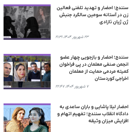
سنندج؛ احضار و تهدید تلفنی فعالین
زن در آستانه سومین سالگرد جنبش
ژن ژیان ئازادی
۲۳ شهریور ۱۴۰۴، ۲۱:۳۱
سنندج؛ احضار و بازجویی چهار عضو
انجمن صنفی معلمان در پی فراخوان
کمیته مردمی حمایت از معلمان
اخراجی کوردستان
۷ شهریور ۱۴۰۴، ۲۲:۴۷
احضار لیلا پاشایی و باران ساعدی به
دادگاه انقلاب سنندج؛ تفهیم اتهام و
افزایش میزان وثیقه