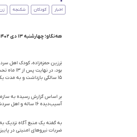
اخبار
کودکان
شکنجه
زن 
هه‌نگاو؛ چهارشنبه ۱۳ دی ۱۴۰۲
بَرزین حمزه‌زاده، کودک اهل س
بود، در ن
١۵ سالگی بازداشت و به مدت یک هفته شکنجه شده بود.
آسیب‌دیده ١۶ ساله و اهل سردشت، حین عملیات جراحی در بیمارستان "خمینی" ارومیه جان باخت.
به گفته یک منبع آگاه نزدیک به
ضربات نیروهای امنیتی در پاییز