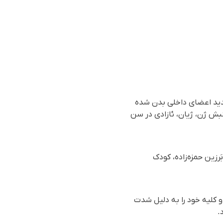
دید اعضای داخلی بدن شده
ریان جنبش ژن، ژیان، ئازادی در سن
رش رسیده به سازمان حقوق بشری هه‌نگاو، روز سه‌شنبه ١٢ دی ماه ١٤٠٢ (٢ ژانویه ٢٠٢٤)، بَرزین حمزه‌زاده، کودک
و کلیه خود را به دلیل شدت
.