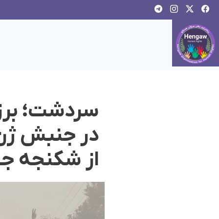
سردشت؛ برزی
در جنبش ژن 
از شکنجه جا