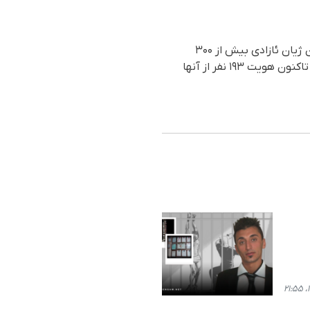
با استناد به آمار به ثبت رسیده در مرکز آمار و اسناد سازمان حقوق بشری هه‌نگاو، در جریان جنبش ژن ژیان ئازادی بیش از ۳۰۰
کودک در شهرهای مختلف کُردستان توسط نهادهای امنیتی جمهوری اسلامی ایران بازداشت شده‌اند که تاکنون هویت ۱۹۳ نفر از آنها