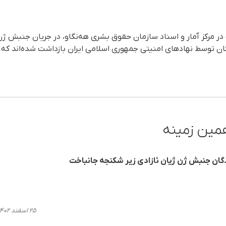
مین زمینه
دگان جنبش ژن ژیان ئازادی زیر شکنجه جانباخت
۲۵ اسفند ۱۴۰۲، ۲۱:۵۵