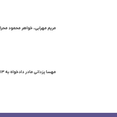
مریم مهرابی، خواهر محمود محر
مهسا یزدانی مادر دادخواه به ١٣ سال حبس محکوم شد