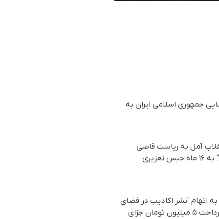
ضایی جمهوری اسلامی ایران به
انقلاب آمل به ریاست قاصی
ایمان حسنزاده وکیل به "اتهام تبلیغ علیه حکومت" به ۸ ماه حبس تعزیری و بابت "اهانت به خامنه‌ای" به ۱۶ ماه حبس تعزیری
لائی نیز، به اتهام "نشر اکاذیب در فضای
مجازی" به ١۵ میلیون تومان جزای نقدی و به اتهام "انتشار تصاویر بدون حجاب در فضای مجازی" به پرداخت ۵ میلیون تومان جزای