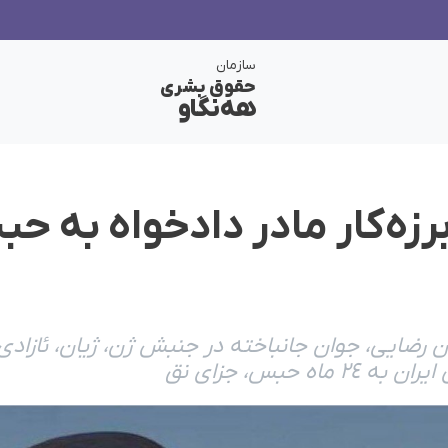
سازمان
حقوق بشری
هەنگاو
برزه‌کار مادر دادخواه به
عرفان رضایی، جوان جانباخته در جنبش ژن، ژیان، ئازا
ه حبس، جزای نق