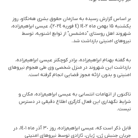
بر اساس گزارش رسیده به سازمان حقوق بشری هه‌نگاو، روز
یکشنبه ١۵ بهمن ماه ١٤٠٢ (٤ فوریه ٢٠٢٤)، عیسی ابراهیم‌زاده،
شهروند اهل روستای "ده‌شمس" از توابع اشنویه، توسط
نیروهای امنیتی بازداشت شد.
به گفته بهنام ابراهیم‌زاده، برادر کوچکتر عیسی ابراهیم‌زاده،
بازداشت این شهروند در منزل شخصی وی طی هجوم نیروهای
امنیتی و بدون ارائه مجوز قضایی انجام گرفته است.
تاکنون از اتهامات انتسابی به عیسی ابراهیم‌زاده، مکان و
شرایط نگهداری این فعال کارگری اطلاع دقیقی در دسترس
نیست.
قابل ذکر است که، عیسی ابراهیم‌زاده، روز ٣٠ آذر ماه ١٤٠١، در
جریان جنبش ژن، ژیان، ئازادی توسط نیروهای امنیتی