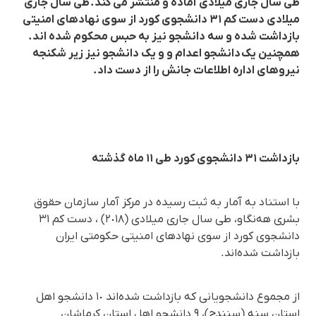
طی سال جاری میلادی آمادە و منتشر می کند. طی سال جاری
میلادی دست کم ٣١ دانشجوی کورد از سوی نهادهای امنیتی
بازداشت شدە و سە دانشجو نیز بە حبس محکوم شدە اند.
همچنین یک دانشجو اعدام و و یک دانشجو نیز زیر شکنجە
نیروهای ادارە اطلاعات جانش را از دست داد.
بازداشت ٣١ دانشجوی کورد طی ١١ ماه گذشتە
با استناد بە آمار بە ثبت رسیدە در مرکز آمار سازمان حقوق
بشری هەنگاو، طی سال جاری میلادی (٢٠١٨) ، دست کم ٣١
دانشجوی کورد از سوی نهادهای امنیتی حکومتی ایران
بازداشت شدەاند.
از مجموع دانشجویانی کە بازداشت شدەاند ١٠ دانشجو اهل
استان سنە (سنندج)، ٩ دانشجو اهل استان کرماشان