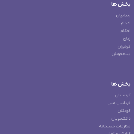
بخش ها
زندانیان
اعدام
احکام
زنان
کولبران
پناهجویان
بخش ها
کردستان
قربانیان مین
کودکان
دانشجویان
منازعات مسلحانه
گزارش و آمار