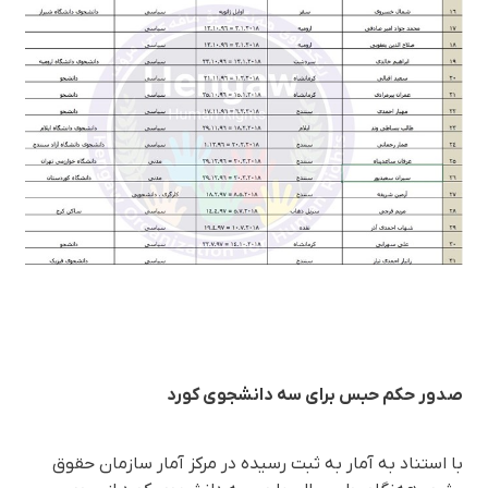
صدور حکم حبس برای سە دانشجوی کورد
با استناد بە آمار بە ثبت رسیدە در مرکز آمار سازمان حقوق