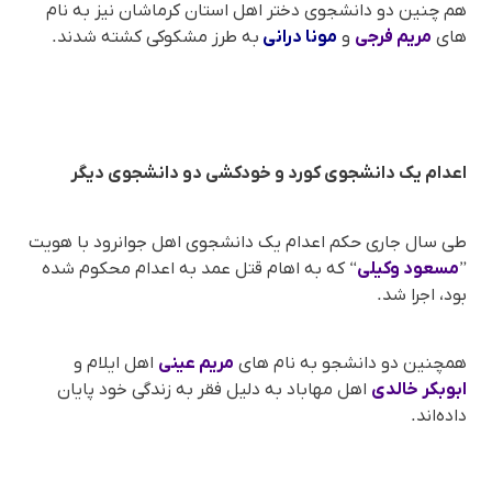
هم چنین دو دانشجوی دختر اهل استان کرماشان نیز بە نام
های
مریم فرجی
و
مونا درانی
بە طرز مشکوکی کشتە شدند.
اعدام یک دانشجوی کورد و خودکشی دو دانشجوی دیگر
طی سال جاری حکم اعدام یک دانشجوی اهل جوانرود با هویت
”
مسعود وکیلی
“ کە بە اهام قتل عمد بە اعدام محکوم شدە
بود، اجرا شد.
همچنین دو دانشجو بە نام های
مریم عینی
اهل ایلام و
ابوبکر خالدی
اهل مهاباد بە دلیل فقر بە زندگی خود پایان
دادەاند.