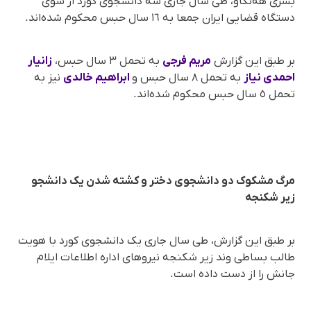
بشری هەنگاو، طی سال جاری سە دانشجوی کورد از سوی
دستگاه قضایی ایران جمعا بە ١٦ سال حبس محکوم شدەاند.
بر طبق این گزارش
مریم فرجی
بە تحمل ٣ سال حبس،
زانیار
احمدی نیاز
بە تحمل ٨ سال حبس و
ابراهیم خالدی
نیز بە
تحمل ٥ سال حبس محکوم شدەاند.
مرگ مشکوک دو دانشجوی دختر و کشتە شدن یک دانشجو
زیر شکنجە
بر طبق این گزارش، طی سال جاری یک دانشجوی کورد با هویت
طالب بساطی وند زیر شکنجە نیروهای ادارە اطلاعات ایلام
جانش را از دست دادە است.