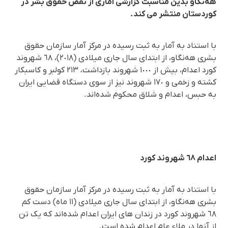
هەنگاو بدین مناسبت گزارشی آماری از نقض حقوق بشر در
کوردستان منتشر می کند.
با استناد بە آمار بە ثبت رسیدە در مرکز آمار سازمان حقوق
بشری هەنگاو، از ابتدای سال جاری میلادی (٢٠١٨)، ٦٨ شهروند
کورد اعدام، بیش از ١٠٠٠ شهروند بازداشت، ٢١٣ کولبر و کاسبکار
کشتە و زخمی و ١٧٠ شهروند نیز از سوی دستگاه قضایی ایران
بە حبس، اعدام و شلاق محکوم شدەاند.
اعدام ٦٨ شهروند کورد
با استناد بە آمار بە ثبت رسیدە در مرکز آمار سازمان حقوق
بشری هەنگاو، از ابتدای سال جاری میلادی (١١ ماه) دست کم
٦٨ شهروند کورد در زندان های ایران اعدام شدەاند کە یک تن
از آنها در ملاء عام اعدام شدە است.