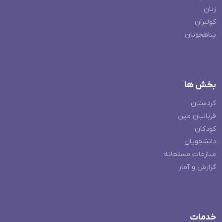
زنان
کولبران
پناهجویان
بخش ها
کردستان
قربانیان مین
کودکان
دانشجویان
منازعات مسلحانه
گزارش و آمار
خدمات