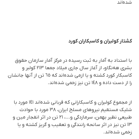
شدەاند
کشتار کولبران و کاسبکاران کورد
با استناد بە آمار بە ثبت رسیدە در مرکز آمار سازمان حقوق
بشری هەنگاو، از آغاز سال جاری میلاد جمعا ٢١٣ کولبر و
کاسبکار کورد کشتە و یا ازمی شدەاند کە ٦٥ تن از آنها جانشان
را از دست دادە و ١٤٨ تن نیز زخمی شدەاند.
از مجموع کولبران و کاسبکارانی کە قربانی شدەاند ١٤١ مورد با
شلیک مستقیم نیروهای مسلح ایران، ٣٨ مورد با حوادث
طبیعی نظیر بهمن، سرمازدگی و...، ٢١ تن در اثر انفجار مین و
١٣ تن نیز در اثر سانحە رانندگی و تعقیب و گریز کشتە و یا
زخمی شدەاند.