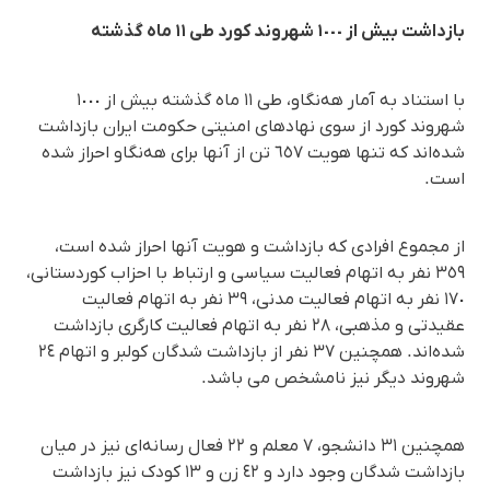
بازداشت بیش از ١٠٠٠ شهروند کورد طی ١١ ماه گذشتە
با استناد بە آمار هەنگاو، طی ١١ ماه گذشتە بیش از ١٠٠٠
شهروند کورد از سوی نهادهای امنیتی حکومت ایران بازداشت
شدەاند کە تنها هویت ٦٥٧ تن از آنها برای هەنگاو احراز شدە
است.
از مجموع افرادی کە بازداشت و هویت آنها احراز شدە است،
٣٥٩ نفر بە اتهام فعالیت سیاسی و ارتباط با احزاب کوردستانی،
١٧٠ نفر بە اتهام فعالیت مدنی، ٣٩ نفر بە اتهام فعالیت
عقیدتی و مذهبی، ٢٨ نفر بە اتهام فعالیت کارگری بازداشت
شدەاند. همچنین ٣٧ نفر از بازداشت شدگان کولبر و اتهام ٢٤
شهروند دیگر نیز نامشخص می باشد.
همچنین ٣١ دانشجو، ٧ معلم و ٢٢ فعال رسانەای نیز در میان
بازداشت شدگان وجود دارد و ٤٢ زن و ١٣ کودک نیز بازداشت