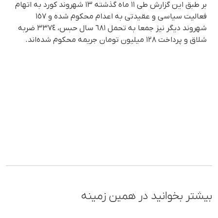
بر طبق این گزارش طی ١١ ماه گذشتە ١٣ شهروند کورد بە اتهام
فعالیت سیاسی و عقیدتی بە اعدام محکوم شدە و ١٥٧
شهروند دیگر نیز جمعا بە تحمل ٦٨١ سال حبس، ٣٣٧٤ ضربە
شلاق و پرداخت ١٢٨ میلیون تومان جریمە محکوم شدەاند.
بیشتر بخوانید در همین زمینه