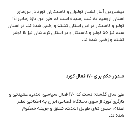
بیشتررین آمار کشتار کولبران و کاسبکاران کورد در مرزهای
استان ارومیە بە ثبت رسیدە است کە طی این بازە زمانی ١٤١
کولبر و کاسبکار در این استان کشتە و زخمی شدەاند. در استان
سنە نیز ٥٥ کولبر و کاسبکار و در استان کرماشان نیز ١٤ کولبر
کشتە و زخمی شدەاند.
صدور حکم برای ١٧٠ فعال کورد
طی سال گذشتە دست کم ١٧٠ فعال سیاسی، مدنی، عقیدتی و
کارگری کورد از سوی دستگاه قضایی ایران بە احکامی نظیر
اعدام، حبس های طویل المدت، شلاق و جریمە محکوم
شدەاند.