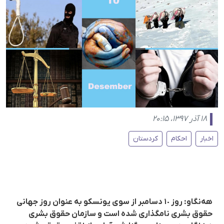
۱۸ آذر ۱۳۹۷، ۲۰:۱۵
اخبار
احکام
کردستان
هەنگاو: روز ١٠ دسامبر از سوی یونسکو بە عنوان روز جهانی
حقوق بشری نامگذاری شدە است و سازمان حقوق بشری