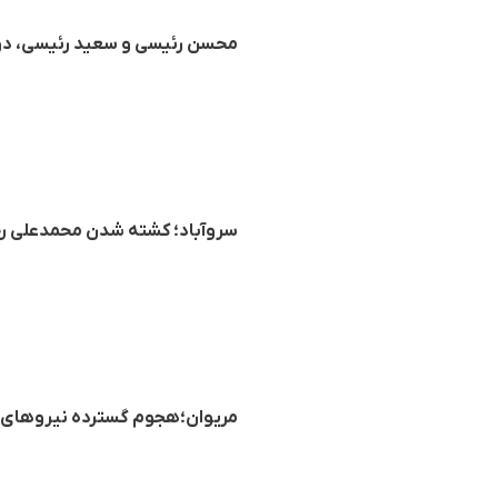
محسن رئیسی و سعید رئیسی، دو فعال حوزه زبان بل
سروآباد؛ کشته شدن محمدعلی رحی
مریوان؛هجوم گسترده نیروهای 