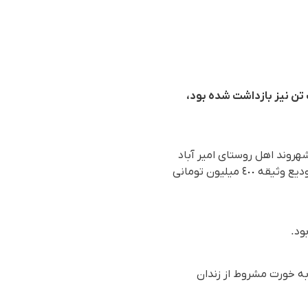
تن نیز بازداشت شدە بود،
 آذر ٩٧ / ٨ دسامبر ٢٠١٨)، شهاب میهن خواه شهروند اهل روستای امیر آباد
شنو کە تابستان امسال بە اتهام همکاری با یکی از احزاب کورد اپوزسیون ایران بازداشت شدە بود، با تودیع وثیقە ٤٠٠ میلیون تومانی
ود.
بە خورت مشروط از زندان