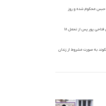
یشتر از سوی شعبە ١٠ دادگاه تجدید نظر استان ارومیە هر کدام بە تحمل ٥ سال حبس محکوم شدە و روز
همچنین در تاریخ ١٥ آذر ماه نیز دو ت دیگر از زندانیان مذهبی کورد بە نام های محمد محمدی و رحمان فتاحی پور پس از تحمل ١٨
ا نیکوند بە صورت مشروط از زندان