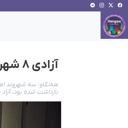
آزادی ٨ شهروند بە صورت مشروط از زندان ارومیە
هەنگاو: سە شهروند اه
بازداشت شدە بود، آزاد 