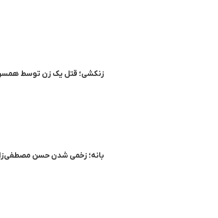
زنکشی؛ قتل یک زن توسط همسرش
بانه؛ زخمی شدن حسن مصطفی‌زاد