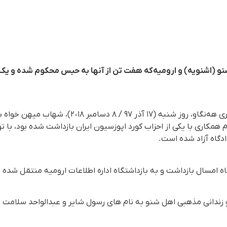
(اشنویە) و ارومیە کە هفت تن از آنها بە حبس محکوم شدە و یک 
برپایە گزارش سازمان حقوق بشری هەنگاو، روز شنبە (١٧
ادگاه آزاد شدە است.
ه امسال بازداشت و بە بازداشتگاه ادارە اطلاعات ارومیە منتقل شدە ب
و زندانی مذهبی اهل شنو بە نام های رسول شایر و عبدالواحد سلامت 