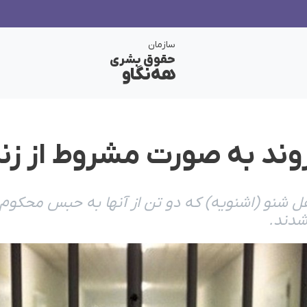
سازمان
حقوق بشری
هەنگاو
ل شنو (اشنویە) کە دو تن از آنها بە حبس محکوم 
شدند.