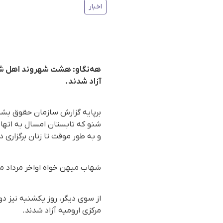
اخبار
هەنگاو: هشت شهروند اهل شنو 
آزاد شدند.
و بە طور موقت تا زنان برگزاری د
شهاب میهن خواه اواخر مرداد ما
از سوی دیگر، روز یکشنبە نیز د
مرکزی ارومیە آزاد شدند.