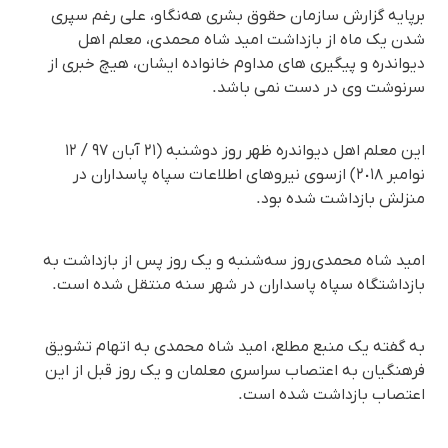
برپایە گزارش سازمان حقوق بشری هەنگاو، علی رغم سپری
شدن یک ماه از بازداشت امید شاه محمدی، معلم اهل
دیواندرە و پیگیری های مداوم خانوادە ایشان، هیچ خبری از
سرنوشت وی در دست نمی باشد.
این معلم اهل دیواندرە ظهر روز دوشنبە (٢١ آبان ٩٧ / ١٢
نوامبر ٢٠١٨) ازسوی نیروهای اطلاعات سپاه پاسداران در
منزلش بازداشت شدە بود.
امید شاه محمدی روز سەشنبە و یک روز پس از بازداشت بە
بازداشتگاه سپاه پاسداران در شهر سنە منتقل شدە است.
بە گفتە یک منبع مطلع، امید شاه محمدی بە اتهام تشویق
فرهنگیان بە اعتصاب سراسری معلمان و یک روز قبل از این
اعتصاب بازداشت شدە است.