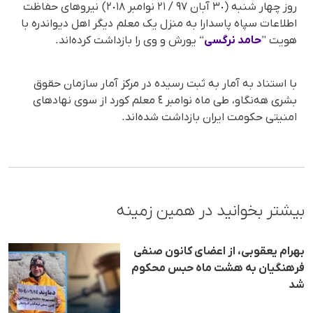
روز چهار شنبە (٣٠ آبان ٩٧ / ٢١ نوامبر ٢٠١٨) نیروهای حفاظت
اطلاعات سپاه پاسدارا بە منزل یک معلم دیگر اهل دیواندرە با
هویت ”
حامد نرگسی
“ یورش و وی را بازداشت کردەاند.
با استناد بە آمار بە ثبت رسیدە در مرکز آمار سازمان حقوق
بشری هەنگاو، طی ماه نوامبر ٤ معلم کورد از سوی نهادهای
امنیتی حکومت ایران بازداشت شدەاند.
بیشتر بخوانید در همین زمینه
بهرام یعقوبی، از اعضای کانون صنفی
فرهنگیان به هشت ماه حبس محکوم
شد