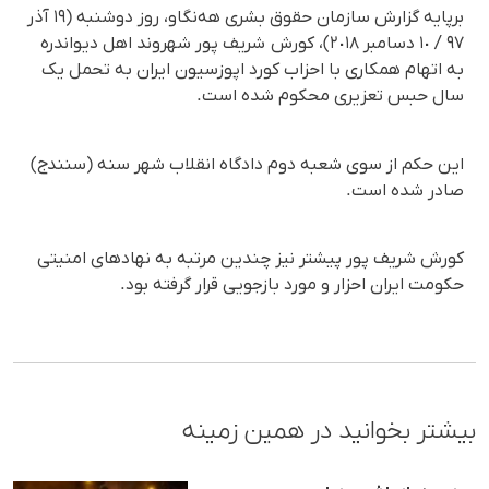
برپایە گزارش سازمان حقوق بشری هەنگاو، روز دوشنبە (١٩ آذر
٩٧ / ١٠ دسامبر ٢٠١٨)، کورش شریف پور شهروند اهل دیواندرە
بە اتهام همکاری با احزاب کورد اپوزسیون ایران بە تحمل یک
سال حبس تعزیری محکوم شدە است.
این حکم از سوی شعبە دوم دادگاه انقلاب شهر سنە (سنندج)
صادر شدە است.
کورش شریف پور پیشتر نیز چندین مرتبە بە نهادهای امنیتی
حکومت ایران احزار و مورد بازجویی قرار گرفتە بود.
بیشتر بخوانید در همین زمینه