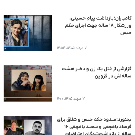
کامیاران؛بازداشت پیام حسینی،
ورزشکار ۱۸ ساله جهت اجرای حکم
حبس
۷ مرداد ۱۴۰۵، ۱۲:۵۴
گزارشی از قتل یک زن و دختر هشت
ساله‌اش در قزوین
۷ مرداد ۱۴۰۵، ۱۱:۰۰
بجنورد؛صدود حکم حبس و شلاق برای
فرهاد باغچقی و سعید باغچقی ۱۶
ساله از بازداشت‌شدگان اعتراضات