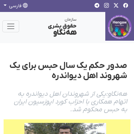
فارسی
سازمان
حقوق بشری
هەنگاو
صدور حکم یک سال حبس برای یک
شهروند اهل دیواندرە
هەنگاو:یکی از شهروندان اهل دیواندرە بە
اتهام همکاری با احزاب کورد اپوزسیون ایران
بە حبس محکوم شد.