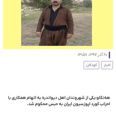
۲۰ آذر ۱۳۹۷، ۱۳:۵۸
اخبار
کودکان
هەنگاو:یکی از شهروندان اهل دیواندرە بە اتهام همکاری با
احزاب کورد اپوزسیون ایران بە حبس محکوم شد.