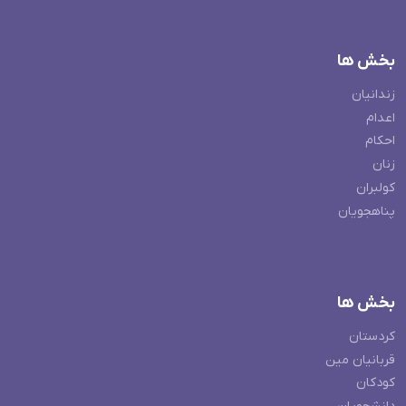
بخش ها
زندانیان
اعدام
احکام
زنان
کولبران
پناهجویان
بخش ها
کردستان
قربانیان مین
کودکان