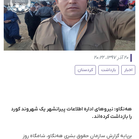
۲۰ آذر ۱۳۹۷، ۲۰:۲۲
اخبار
بازداشت
کردستان
هەنگاو: نیروهای ادارە اطلاعات پیرانشهر یک شهروند کورد
را بازداشت کردەاند.
برپایە گزارش سازمان حقوق بشری هەنگاو، شامگاه روز