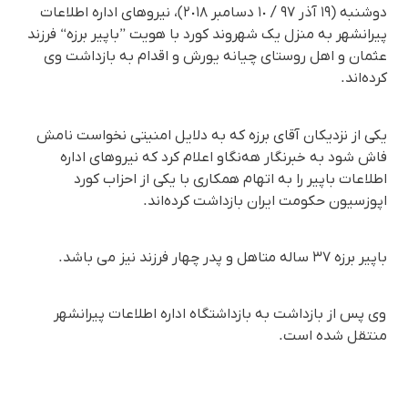
دوشنبە (١٩ آذر ٩٧ / ١٠ دسامبر ٢٠١٨)، نیروهای ادارە اطلاعات
پیرانشهر بە منزل یک شهروند کورد با هویت ”باپیر برزە“ فرزند
عثمان و اهل روستای چیانە یورش و اقدام بە بازداشت وی
کردەاند.
یکی از نزدیکان آقای برزە کە بە دلایل امنیتی نخواست نامش
فاش شود بە خبرنگار هەنگاو اعلام کرد کە نیروهای ادارە
اطلاعات باپیر را بە اتهام همکاری با یکی از احزاب کورد
اپوزسیون حکومت ایران بازداشت کردەاند.
باپیر برزە ٣٧ سالە متاهل و پدر چهار فرزند نیز می باشد.
وی پس از بازداشت بە بازداشتگاه ادارە اطلاعات پیرانشهر
منتقل شدە است.