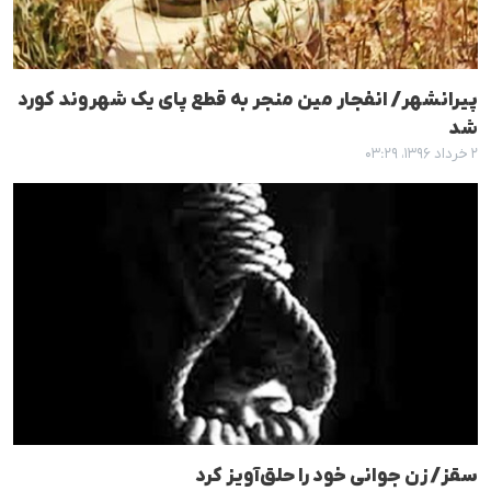
پیرانشهر/ انفجار مین منجر بە قطع پای یک شهروند کورد
شد
۲ خرداد ۱۳۹۶، ۰۳:۲۹
سقز/ زن جوانی خود را حلق‌آویز کرد