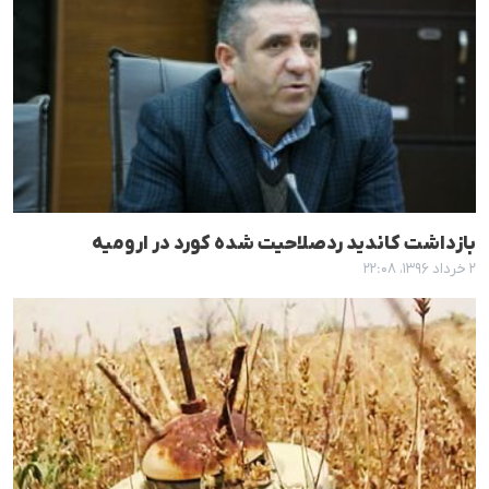
بازداشت کاندید ردصلاحیت شدە کورد در ارومیە
۲ خرداد ۱۳۹۶، ۲۲:۰۸