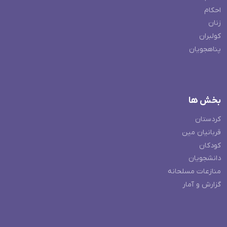
احکام
زنان
کولبران
پناهجویان
بخش ها
کردستان
قربانیان مین
کودکان
دانشجویان
منازعات مسلحانه
گزارش و آمار