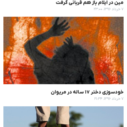
مین در ایلام باز هم قربانی گرفت
۷ خرداد ۱۳۹۶، ۲۳:۰۰
خودسوزی دختر ١٧ سالە در مریوان
۷ خرداد ۱۳۹۶، ۲۱:۳۴