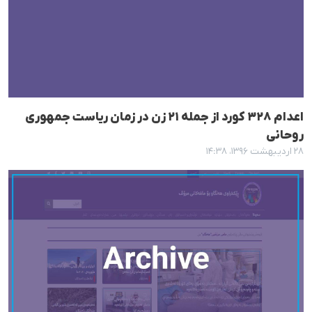
اعدام ٣٢٨ کورد از جملە ٢١ زن در زمان ریاست جمهوری
روحانی
۲۸ اردیبهشت ۱۳۹۶، ۱۴:۳۸