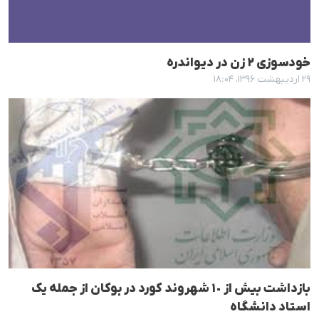
خودسوزی ٢ زن در دیواندرە
۲۹ اردیبهشت ۱۳۹۶، ۱۸:۰۴
بازداشت بیش از ١٠ شهروند کورد در بوکان از جملە یک
استاد دانشگاه