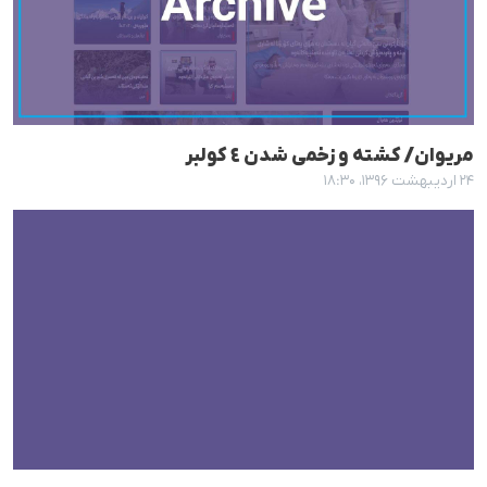
مریوان/ کشتە و زخمی شدن ٤ کولبر
۲۴ اردیبهشت ۱۳۹۶، ۱۸:۳۰