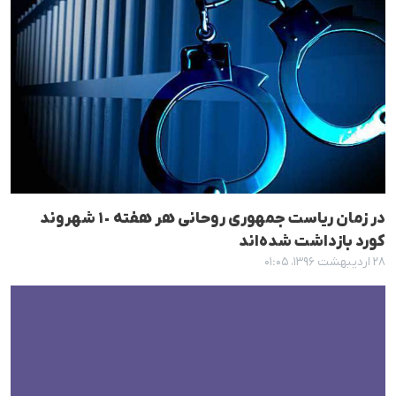
در زمان ریاست جمهوری روحانی هر هفتە ١٠ شهروند
کورد بازداشت شدەاند
۲۸ اردیبهشت ۱۳۹۶، ۰۱:۰۵