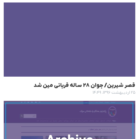
قصر شیرین/ جوان ٢٨ سالە قربانی مین شد
۲۵ اردیبهشت ۱۳۹۶، ۱۴:۴۹