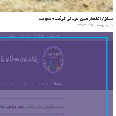
سقز/ انفجار مین قربانی گرفت+ هویت
۸ اردیبهشت ۱۳۹۶، ۲۳:۵۶