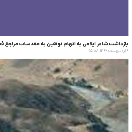
بازداشت شاعر ایلامی بە اتهام توهین بە مقدسات مراجع ق
۹ اردیبهشت ۱۳۹۶، ۱۵:۵۸