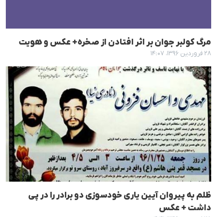
مرگ کولبر جوان بر اثر افتادن از صخرە+ عکس و هویت
۲۸ فروردین ۱۳۹۶، ۱۴:۰۷
ظلم بە پیروان آیین یاری خودسوزی دو برادر را در پی
داشت + عکس