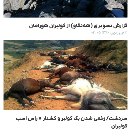
گزارش تصویری (هەنگاو) از کولبران هورامان
۲۱ فروردین ۱۳۹۶، ۰۳:۰۵
سردشت/ زخمی شدن یک کولبر و کشتار ٧ راس اسب
کولبران