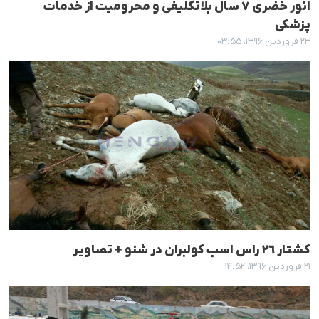
انور خضری ٧ سال بلاتکلیفی و محرومیت از خدمات
پزشکی
۲۳ فروردین ۱۳۹۶، ۰۳:۵۵
کشتار ٢٦ راس اسب کولبران در شنو + تصاویر
۲۱ فروردین ۱۳۹۶، ۱۴:۵۲