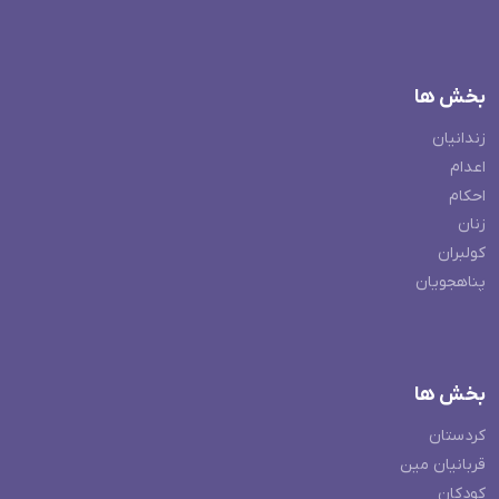
بخش ها
زندانیان
اعدام
احکام
زنان
کولبران
پناهجویان
بخش ها
کردستان
قربانیان مین
کودکان