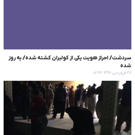
سردشت/ احراز هویت یکی از کولبران کشتە شدە/ بە روز
شدە
۲۷ فروردین ۱۳۹۶، ۰۲:۴۶