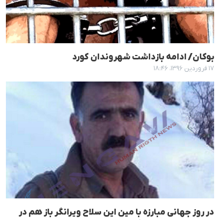
بوکان/ ادامە بازداشت شهروندان کورد
۱۷ فروردین ۱۳۹۶، ۱۸:۴۶
در روز جهانی مبارزە با مین این سلاح ویرانگر باز هم در