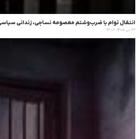
انتقال توام با ضرب‌وشتم معصومه نساجی، زندانی سیاسی ۶۴ ساله به سلول انفرادی زندان او
۲۲ تیر ۱۴۰۵، ۱۳:۰۶