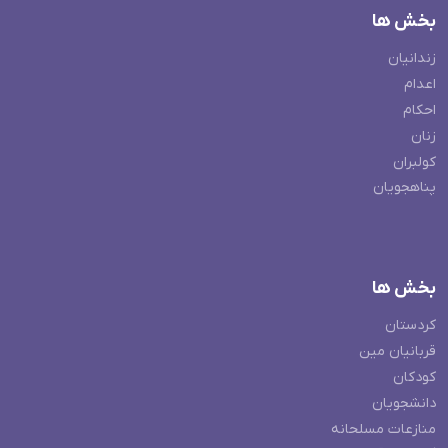
بخش ها
زندانیان
اعدام
احکام
زنان
کولبران
پناهجویان
بخش ها
کردستان
قربانیان مین
کودکان
دانشجویان
منازعات مسلحانه