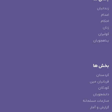
زندانیان
اعدام
احکام
زنان
کولبران
پناهجویان
بخش ها
کردستان
قربانیان مین
کودکان
دانشجویان
منازعات مسلحانه
گزارش و آمار