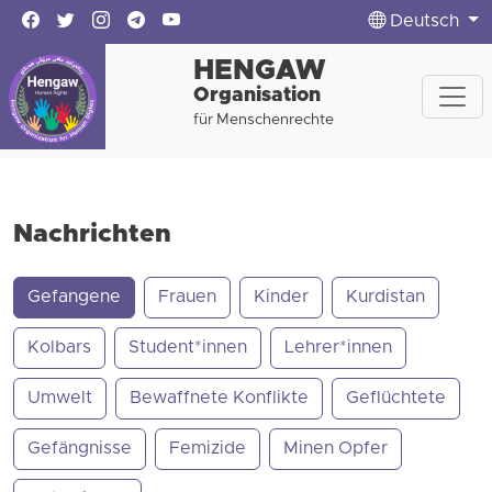
Deutsch
HENGAW
Organisation
für Menschenrechte
Nachrichten
Gefangene
Frauen
Kinder
Kurdistan
Kolbars
Student*innen
Lehrer*innen
Umwelt
Bewaffnete Konflikte
Geflüchtete
Gefängnisse
Femizide
Minen Opfer