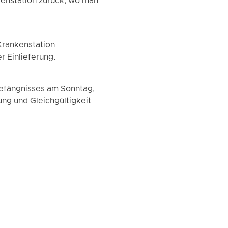
nkenstation zurück, wo man
 Krankenstation
r Einlieferung.
Gefängnisses am Sonntag,
ung und Gleichgültigkeit