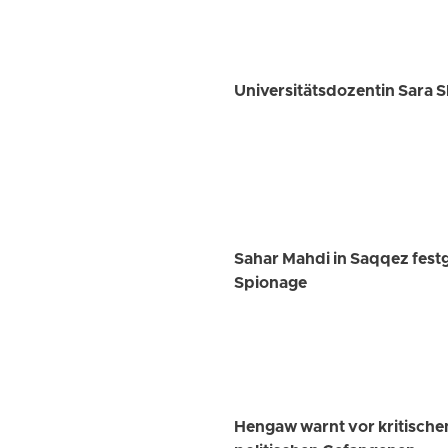
Universitätsdozentin Sara S
Sahar Mahdi in Saqqez fest
Spionage
Hengaw warnt vor kritisc