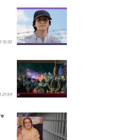
 16:32
6 21:54
re