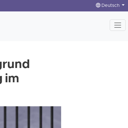
Deutsch
grund
g im