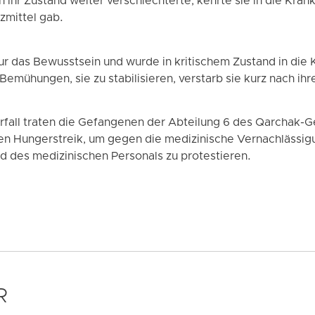
ch ihr Zustand weiter verschlechterte, kehrte sie in die Kra
rzmittel gab.
our das Bewusstsein und wurde in kritischem Zustand in die
emühungen, sie zu stabilisieren, verstarb sie kurz nach ihre
orfall traten die Gefangenen der Abteilung 6 des Qarchak-
nen Hungerstreik, um gegen die medizinische Vernachlässig
 des medizinischen Personals zu protestieren.
R