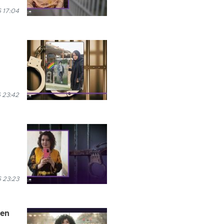
6 17:04
 23:42
 23:23
ren