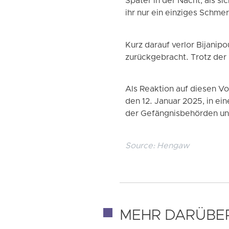
Später in der Nacht, als si
ihr nur ein einziges Schme
Kurz darauf verlor Bijanip
zurückgebracht. Trotz der B
Als Reaktion auf diesen V
den 12. Januar 2025, in ei
der Gefängnisbehörden und
Source:
Hengaw
MEHR DARÜBE