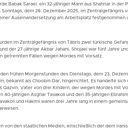
rde Babak Saraei, ein 32-jähriger Mann aus Shahriar in der 
 Sonntags, dem 28. Dezember 2025, im Zentralgefängnis v
h einer Auseinandersetzung am Arbeitsplatz festgenommen
urden im Zentralgefängnis von Täbris zwei türkische Gefang
und der 27-jährige Akbar Jahani. Shojaei war fünf Jahre und
 in getrennten Fällen wegen Mordes mit Vorsatz.
 den frühen Morgenstunden des Dienstags, dem 23. Dezem
n, bekannt als Choobin-Dar, hingerichtet. Es handelte sich
Qazvin, Vater von drei Kindern, der wegen Mordes mit Vo
en 40-jährigen Asghar Tavakoli und den 35-jährigen Ebrahim
Tavakoli und Hakimi waren drei Jahre lang in einem gemein
 gewesen.
 von den staatlichen Medien, einschließlich der dem irani