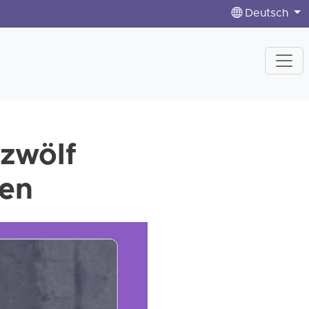
Deutsch
 zwölf
ten