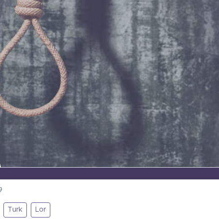
9
Turk
Lor