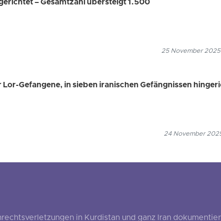
gerichtet – Gesamtzahl übersteigt 1.500
25 November 2025
r Lor-Gefangene, in sieben iranischen Gefängnissen hingeri
24 November 2025
echtsverletzungen in Kurdistan und ganz Iran dokumentier