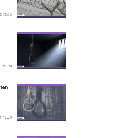
 15:15
 19:39
lten
 21:42