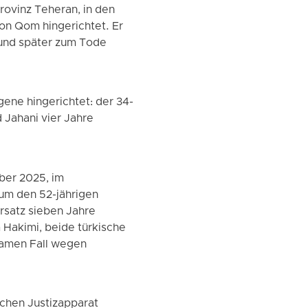
Provinz Teheran, in den
on Qom hingerichtet. Er
 und später zum Tode
ene hingerichtet: der 34-
 Jahani vier Jahre
ber 2025, im
 um den 52-jährigen
rsatz sieben Jahre
 Hakimi, beide türkische
samen Fall wegen
schen Justizapparat