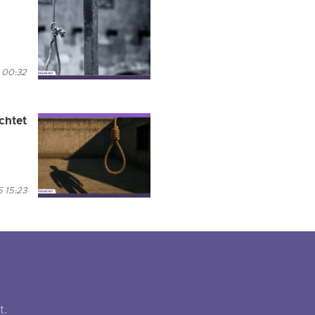
 00:32
chtet
 15:23
t.