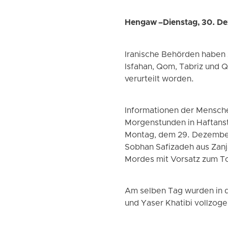
Hengaw –Dienstag, 30. D
Iranische Behörden haben 
Isfahan, Qom, Tabriz und 
verurteilt worden.
Informationen der Mensch
Morgenstunden in Haftanst
Montag, dem 29. Dezember 2
Sobhan Safizadeh aus Zanj
Mordes mit Vorsatz zum To
Am selben Tag wurden in d
und Yaser Khatibi vollzog