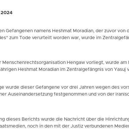
i 2024
en Gefangenen namens Heshmat Moradian, der zuvor von de
es“ zum Tode verurteilt worden war, wurde im Zentralgefä
er Menschenrechtsorganisation Hengaw vorliegt, wurde am 
jährigen Heshmat Moradian im Zentralgefängnis von Yasuj v
lge wurde dieser Gefangene vor drei Jahren wegen des vor
ner Auseinandersetzung festgenommen und von der iranis
ung dieses Berichts wurde die Nachricht über die Hinricht
taatsmedien, noch in den mit der Justiz verbundenen Medi