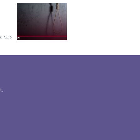
6 13:16
t.