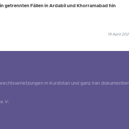
 in getrennten Fällen in Ardabil und Khorramabad hin
19 April 202
echtsverletzungen in Kurdistan und ganz Iran dokumentier
e.V.