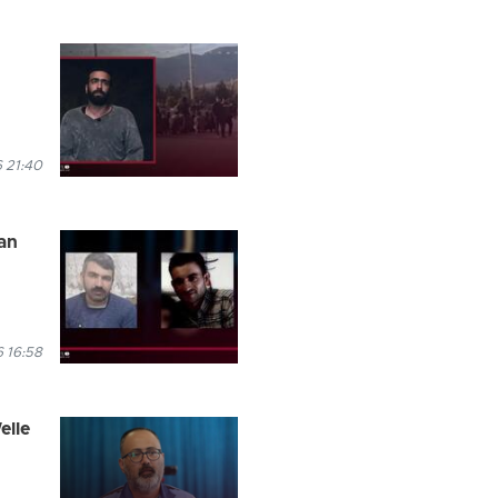
6 21:40
an
6 16:58
elle