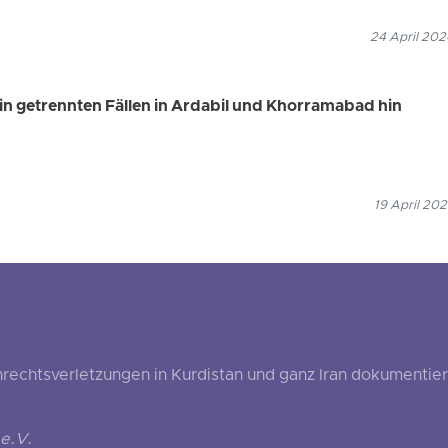
24 April 202
 in getrennten Fällen in Ardabil und Khorramabad hin
19 April 202
echtsverletzungen in Kurdistan und ganz Iran dokumentier
e.V.