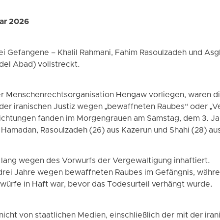
uar 2026
ei Gefangene – Khalil Rahmani, Fahim Rasoulzadeh und Asg
del Abad) vollstreckt.
er Menschenrechtsorganisation Hengaw vorliegen, waren di
der iranischen Justiz wegen „bewaffneten Raubes“ oder „
nrichtungen fanden im Morgengrauen am Samstag, dem 3. Jan
Hamadan, Rasoulzadeh (26) aus Kazerun und Shahi (28) aus
 lang wegen des Vorwurfs der Vergewaltigung inhaftiert.
 drei Jahre wegen bewaffneten Raubes im Gefängnis, währ
würfe in Haft war, bevor das Todesurteil verhängt wurde.
icht von staatlichen Medien, einschließlich der mit der ira