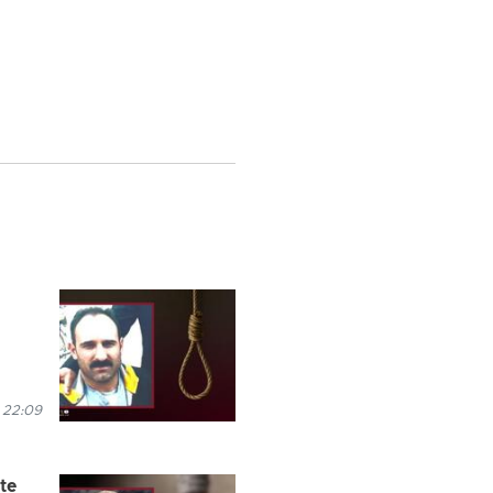
 22:09
te