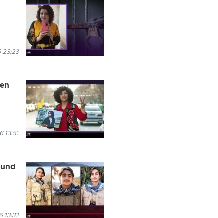
 23:23
ren
6 13:51
 und
6 13:33