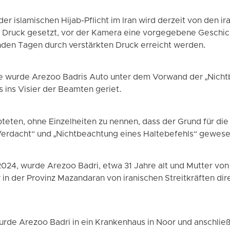
er islamischen Hijab-Pflicht im Iran wird derzeit von den ir
 Druck gesetzt, vor der Kamera eine vorgegebene Geschich
den Tagen durch verstärkten Druck erreicht werden.
ge wurde Arezoo Badris Auto unter dem Vorwand der „Nicht
 ins Visier der Beamten geriet.
eten, ohne Einzelheiten zu nennen, dass der Grund für die
 Verdacht“ und „Nichtbeachtung eines Haltebefehls“ gewese
2024, wurde Arezoo Badri, etwa 31 Jahre alt und Mutter vo
r in der Provinz Mazandaran von iranischen Streitkräften di
de Arezoo Badri in ein Krankenhaus in Noor und anschließ