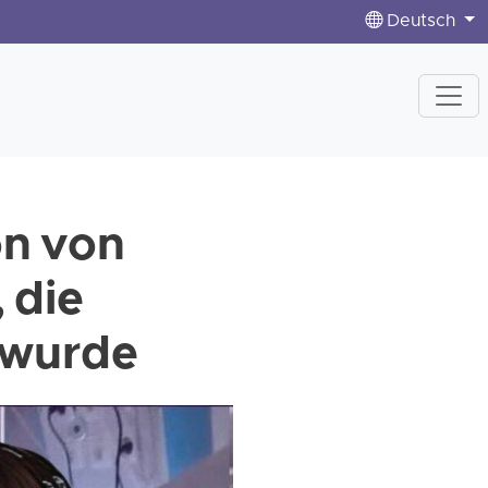
Deutsch
on von
 die
 wurde