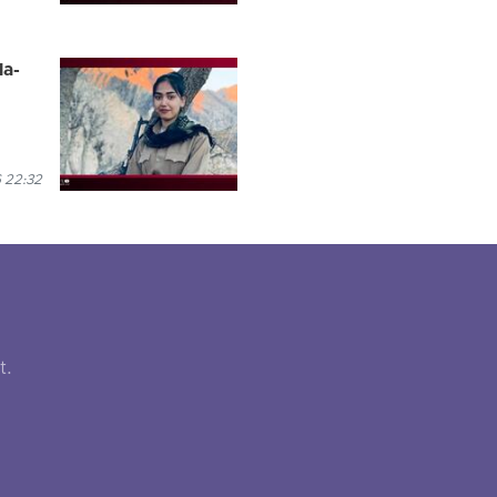
la-
6 22:32
t.