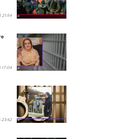
6 21:54
re
6 17:04
 23:42