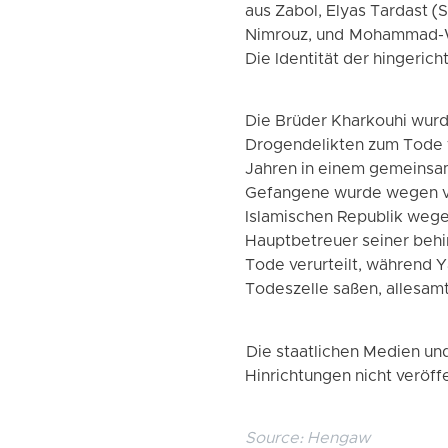
aus Zabol, Elyas Tardast 
Nimrouz, und Mohammad-Waz
Die Identität der hingeric
Die Brüder Kharkouhi wurd
Drogendelikten zum Tode v
Jahren in einem gemeinsam
Gefangene wurde wegen vor
Islamischen Republik wege
Hauptbetreuer seiner behi
Tode verurteilt, während
Todeszelle saßen, allesam
Die staatlichen Medien und
Hinrichtungen nicht veröffe
Source:
Hengaw