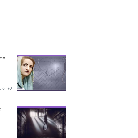
von
 01:10
t