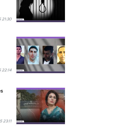
 21:30
5 22:14
es
5 23:11