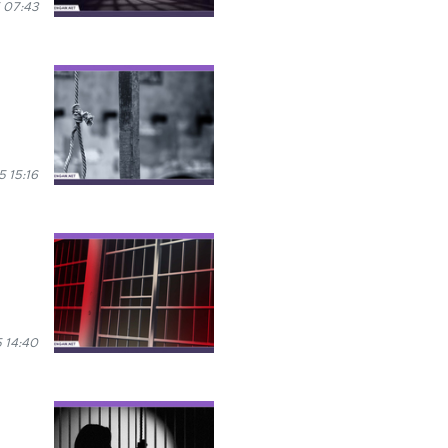
 07:43
 15:16
 14:40