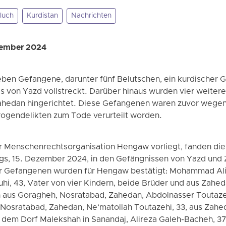
luch
Kurdistan
Nachrichten
zember 2024
eben Gefangene, darunter fünf Belutschen, ein kurdischer 
s von Yazd vollstreckt. Darüber hinaus wurden vier weiter
Zahedan hingerichtet. Diese Gefangenen waren zuvor wege
ogendelikten zum Tode verurteilt worden.
er Menschenrechtsorganisation Hengaw vorliegt, fanden die
s, 15. Dezember 2024, in den Gefängnissen von Yazd und Z
er Gefangenen wurden für Hengaw bestätigt: Mohammad Ali 
hi, 43, Vater von vier Kindern, beide Brüder und aus Zahe
n aus Goragheh, Nosratabad, Zahedan, Abdolnasser Toutazeh
Nosratabad, Zahedan, Ne’matollah Toutazehi, 33, aus Zahed
 dem Dorf Malekshah in Sanandaj, Alireza Galeh-Bacheh, 37