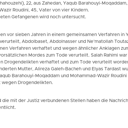
(Shahouzehi), 22, aus Zahedan, Yaqub Barahouyi-Moqaddam,
ir Roudini, 45, Vater von vier Kindern.
hteten Gefangenen wird noch untersucht.
en vor sieben Jahren in einem gemeinsamen Verfahren in 
erurteilt, Abdolbaset, Abdolnasser und Ne’matollah Touta
en Verfahren verhaftet und wegen ähnlicher Anklagen zum 
sätzlichen Mordes zum Tode verurteilt. Salah Rahimi war 
n Drogendelikten verhaftet und zum Tode verurteilt worden
nderten Mutter, Alireza Galeh-Bacheh und Elyas Tardast wu
 Yaqub Barahouyi-Moqaddam und Mohammad-Wazir Roudini ei
t wegen Drogendelikten.
 die mit der Justiz verbundenen Stellen haben die Nachric
ntlicht.