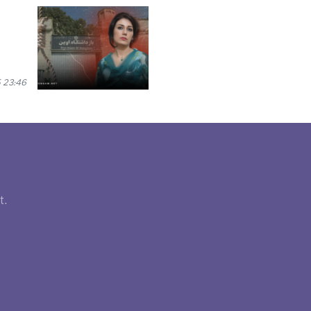
 23:46
t.