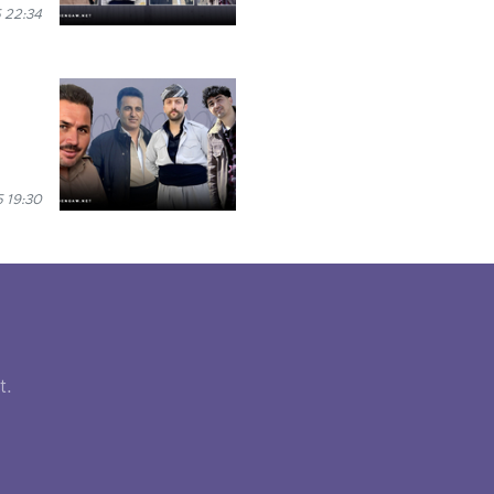
 22:34
 19:30
t.