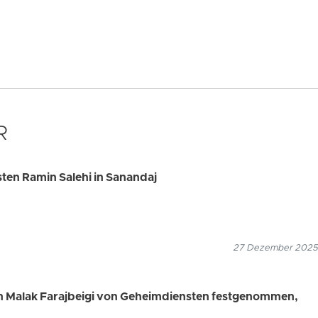
R
sten Ramin Salehi in Sanandaj
27 Dezember 2025
in Malak Farajbeigi von Geheimdiensten festgenommen,