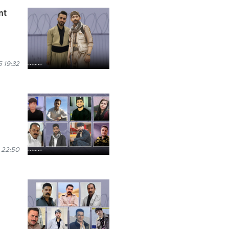
nt
 19:32
 22:50