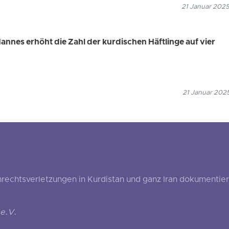
21 Januar 2025
nnes erhöht die Zahl der kurdischen Häftlinge auf vier
21 Januar 2025
echtsverletzungen in Kurdistan und ganz Iran dokumentier
e.V.