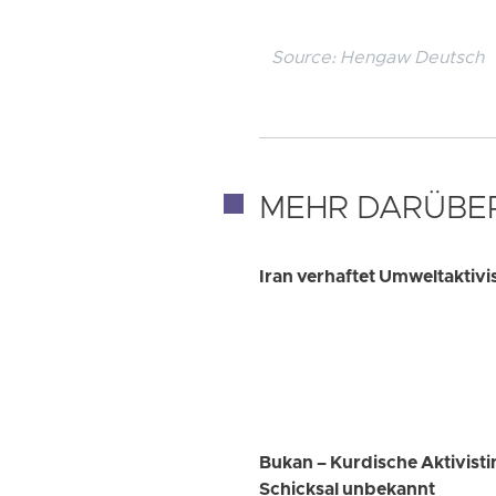
Source:
Hengaw Deutsch
MEHR DARÜBE
Iran verhaftet Umweltaktivi
Bukan – Kurdische Aktivist
Schicksal unbekannt