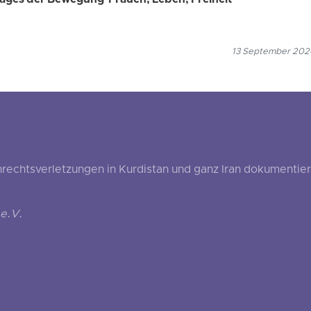
ages der Bewegung 'Frauen, Leben, Freiheit'“
13 September 2024
echtsverletzungen in Kurdistan und ganz Iran dokumentier
e.V.