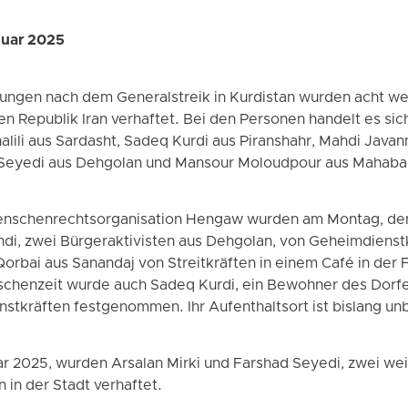
nuar 2025
ungen nach dem Generalstreik in Kurdistan wurden acht w
hen Republik Iran verhaftet. Bei den Personen handelt es si
alili aus Sardasht, Sadeq Kurdi aus Piranshahr, Mahdi Javan
d Seyedi aus Dehgolan und Mansour Moloudpour aus Mahaba
enschenrechtsorganisation Hengaw wurden am Montag, dem
di, zwei Bürgeraktivisten aus Dehgolan, von Geheimdienst
orbai aus Sanandaj von Streitkräften in einem Café in der 
chenzeit wurde auch Sadeq Kurdi, ein Bewohner des Dorfe
nstkräften festgenommen. Ihr Aufenthaltsort ist bislang un
r 2025, wurden Arsalan Mirki und Farshad Seyedi, zwei we
 in der Stadt verhaftet.