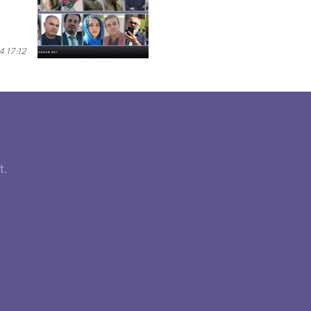
 17:12
t.