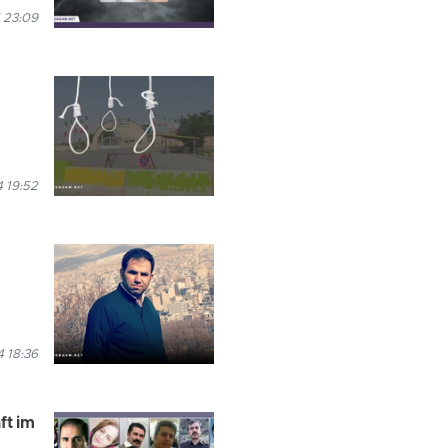
 23:09
 19:52
 18:36
ft im