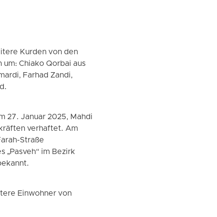
eitere Kurden von den
ch um: Chiako Qorbai aus
mardi, Farhad Zandi,
d.
 27. Januar 2025, Mahdi
kräften verhaftet. Am
Farah-Straße
s „Pasveh“ im Bezirk
bekannt.
itere Einwohner von