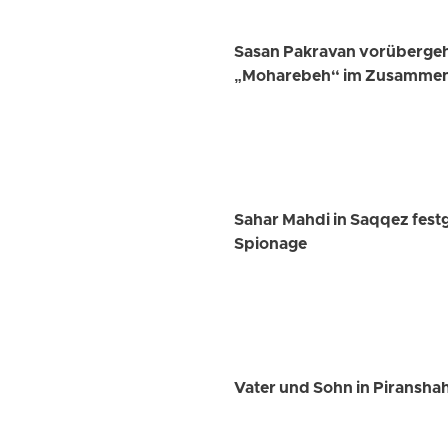
Sasan Pakravan vorübergeh
„Moharebeh“ im Zusammenh
Sahar Mahdi in Saqqez fest
Spionage
Vater und Sohn in Piransha