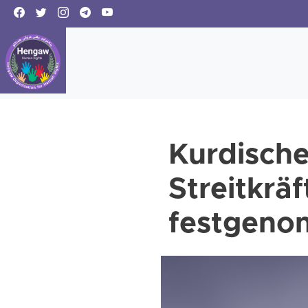
Kurdische
Streitkrä
festgen