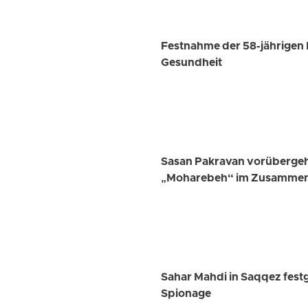
Festnahme der 58-jährigen 
Gesundheit
Sasan Pakravan vorübergeh
„Moharebeh“ im Zusammenh
Sahar Mahdi in Saqqez fest
Spionage