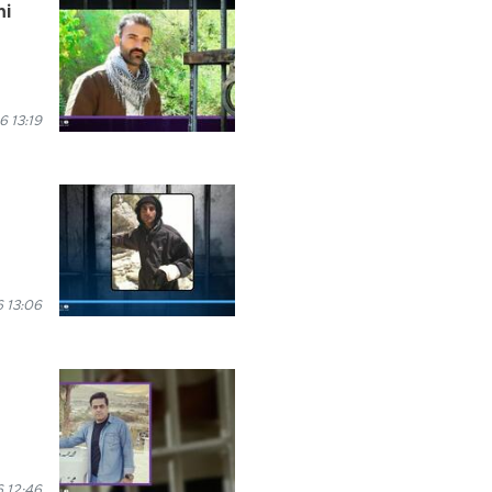
ni
6 13:19
 13:06
 12:46