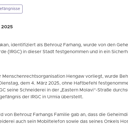
efängnisse
z 2025
ukan, identifiziert als Behrouz Farhang, wurde von den Geh
de (IRGC) in dieser Stadt festgenommen und in ein Sicherh
er Menschenrechtsorganisation Hengaw vorliegt, wurde Beh
Dienstag, dem 4. März 2025, ohne Haftbefehl festgenomm
GC seine Schneiderei in der „Eastern Molavi“-Straße durch
gefängnis der IRGC in Urmia überstellt.
d von Behrouz Farhangs Familie gab an, dass die Geheimdi
iderei auch sein Mobiltelefon sowie das seines Onkels Ho