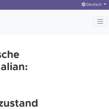
Deutsch
sche
alian:
szustand