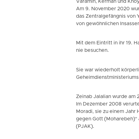
Varamin, Kerman und Khoy
Am 9. November 2020 wurd
das Zentralgefängnis von Y
von gewöhnlichen Insassen
Mit dem Eintritt in ihr 19.
nie besuchen.
Sie war wiederholt körper
Geheimdienstministeriums 
Zeinab Jalalian wurde am 
Im Dezember 2008 verurtei
Moradi, sie zu einem Jahr
gegen Gott (Moharebeh)“ au
(PJAK).