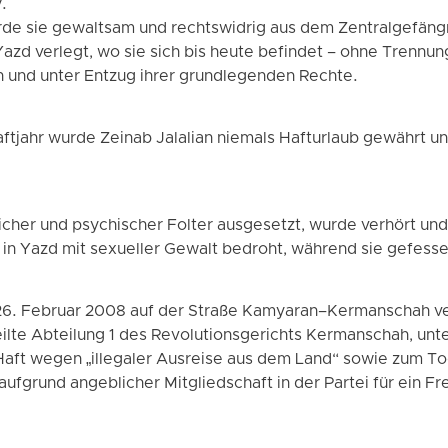
.
e sie gewaltsam und rechtswidrig aus dem Zentralgefäng
azd verlegt, wo sie sich bis heute befindet – ohne Trennun
 und unter Entzug ihrer grundlegenden Rechte.
 Haftjahr wurde Zeinab Jalalian niemals Hafturlaub gewährt un
licher und psychischer Folter ausgesetzt, wurde verhört u
in Yazd mit sexueller Gewalt bedroht, während sie gefessel
26. Februar 2008 auf der Straße Kamyaran–Kermanschah ve
lte Abteilung 1 des Revolutionsgerichts Kermanschah, unter
 Haft wegen „illegaler Ausreise aus dem Land“ sowie zum T
fgrund angeblicher Mitgliedschaft in der Partei für ein Fr