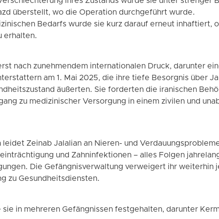
erschlechterung ihres Zustands wurde sie unter strenger 
azd überstellt, wo die Operation durchgeführt wurde.
inischen Bedarfs wurde sie kurz darauf erneut inhaftiert, o
 erhalten.
erst nach zunehmendem internationalen Druck, darunter e
rstattern am 1. Mai 2025, die ihre tiefe Besorgnis über Jal
dheitszustand äußerten. Sie forderten die iranischen Behör
ang zu medizinischer Versorgung in einem zivilen und un
eidet Zeinab Jalalian an Nieren- und Verdauungsproblem
nträchtigung und Zahninfektionen – alles Folgen jahrelang
ungen. Die Gefängnisverwaltung verweigert ihr weiterhin j
g zu Gesundheitsdiensten.
de sie in mehreren Gefängnissen festgehalten, darunter Ker