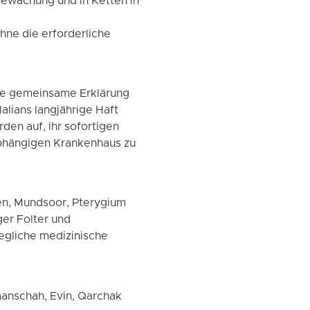
Bewachung und in Ketten in
hne die erforderliche
ine gemeinsame Erklärung
alians langjährige Haft
den auf, ihr sofortigen
abhängigen Krankenhaus zu
en, Mundsoor, Pterygium
er Folter und
egliche medizinische
manschah, Evin, Qarchak