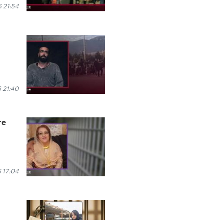
6 21:54
6 21:40
re
6 17:04