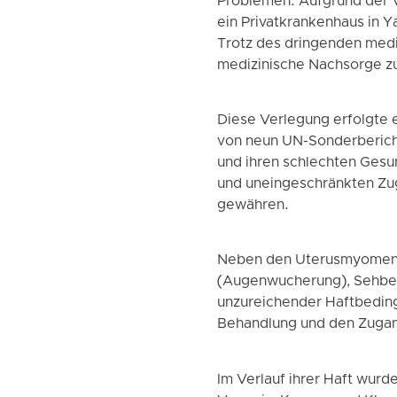
Problemen. Aufgrund der V
ein Privatkrankenhaus in Y
Trotz des dringenden mediz
medizinische Nachsorge zu
Diese Verlegung erfolgte 
von neun UN-Sonderberichte
und ihren schlechten Gesun
und uneingeschränkten Zug
gewähren.
Neben den Uterusmyomen l
(Augenwucherung), Sehbeei
unzureichender Haftbeding
Behandlung und den Zugan
Im Verlauf ihrer Haft wur